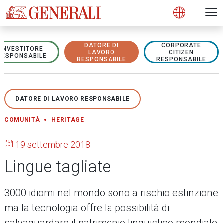
Open 
N
s
s
s
s
s
g
g
g
g
g
M
Open
DATORE DI
CORPORATE
INVESTITORE
LAVORO
CITIZEN
RESPONSABILE
RESPONSABILE
RESPONSABILE
DATORE DI LAVORO RESPONSABILE
COMUNITÀ
HERITAGE
19 settembre 2018
Lingue tagliate
3000 idiomi nel mondo sono a rischio estinzione
ma la tecnologia offre la possibilità di
salvaguardare il patrimonio linguistico mondiale