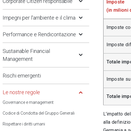
Open Submenu
Corporate Citizen responsabile
Imposte
Open Submenu
(in milioni 
Impegni per l'ambiente e il clima
Open Submenu
Imposte cor
Performance e Rendicontazione
Imposte dif
Open Submenu
Sustainable Financial
Management
Totale impo
Rischi emergenti
Imposte su 
Open Submenu
Le nostre regole
Totale imp
Governance e management
Codice di Condotta del Gruppo Generali
L’impatto del
alla definizi
Rispettare i diritti umani
Germania a se