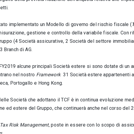
etti
.
ato implementato un Modello di governo del rischio fiscale (
misurazione, gestione e controllo della variabile fiscale. Con 
Gruppo (4 Società assicurative, 2 Società del settore immobilia
 3 Branch di AG
.
 FY2019 alcune principali Società estere si sono dotate di un 
ntrano nel nostro
Framework
31 Società estere appartenenti ai
eca, Portogallo e Hong Kong
.
delle Società che adottano il TCF è in continua evoluzione med
ane ed estere del Gruppo, che continuerà anche nel corso del 
Tax Risk Management
, poste in essere con lo scopo di assic
p
: