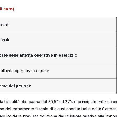
di euro)
renti
ferite
ste delle attività operative in esercizio
attività operative cessate
oste del periodo
la fiscalità che passa dal 30,5% al 27% è principalmente riconduc
one del trattamento fiscale di alcuni oneri in Italia ed in Germa
guito della prevista riduzione dell’aliquota relativa alle impos