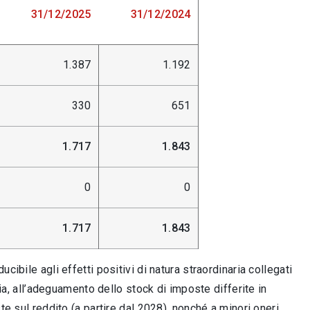
31/12/2025
31/12/2024
1.387
1.192
330
651
1.717
1.843
0
0
1.717
1.843
ibile agli effetti positivi di natura straordinaria collegati
nia, all’adeguamento dello stock di imposte differite in
te sul reddito (a partire dal 2028), nonché a minori oneri