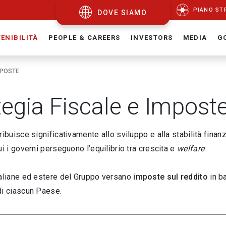
PIANO ST
DOVE SIAMO
ENIBILITÀ
PEOPLE & CAREERS
INVESTORS
MEDIA
G
MPOSTE
tegia Fiscale e Impost
ribuisce significativamente allo sviluppo e alla stabilità finanz
ui i governi perseguono l’equilibrio tra crescita e
welfare
.
taliane ed estere del Gruppo versano
imposte sul reddito
in ba
di ciascun Paese.