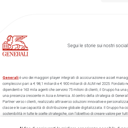
Segui le storie sui nostri soci
Generali
è uno dei maggiori player integrati di assicurazione e asset manage
complessivi pari a € 98,1 miliardi e € 900 miliardi di AUM nel 2025. Fondato ne
dipendenti e 163 mila agenti che servono 75 milioni di clienti, il Gruppo ha una
una presenza crescente in Asia e America. Al centro della strategia di Generali
Partner verso i clienti, realizzato attraverso soluzioni innovative e personalizz
classe e le sue capacità di distribuzione globale digitalizzata. Il Gruppo ha 
sostenibilità in tutte le scelte strategiche, con l'obiettivo di creare valore per tu
una società più equa e resiliente.