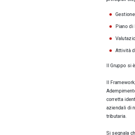
Gestione 
Piano di
Valutazio
Attività d
Il Gruppo si 
Il Framework,
Adempimento 
corretta iden
aziendali di n
tributaria.
Si segnala c