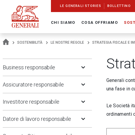
Navigate On Generali.com
shortcut to press release
shortcut to financial figures
shortcut to financial calendar
shortcut to Generali stock
shortcut to career
go to HomePage
go to search
go to map
go to Italian version
go to English version
Main content
LE GENERALI STORIES
BOLLETTINO
CHI SIAMO
COSA OFFRIAMO
SOST
SOSTENIBILITÀ
LE NOSTRE REGOLE
STRATEGIA FISCALE E I
Stra
Open Submenu
Business responsabile
Open Submenu
Generali cont
Assicuratore responsabile
una fase in c
Open Submenu
Investitore responsabile
Le Società i
Open Submenu
ordinamenti 
Datore di lavoro responsabile