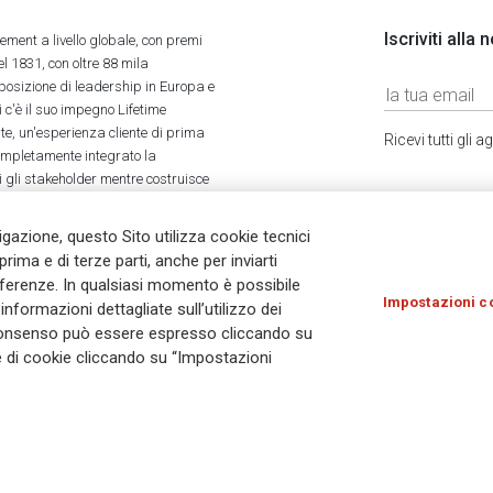
Iscriviti alla
ment a livello globale, con premi
l 1831, con oltre 88 mila
 posizione di leadership in Europa e
 c'è il suo impegno Lifetime
ate, un'esperienza cliente di prima
Ricevi tutti gli
completamente integrato la
tti gli stakeholder mentre costruisce
vigazione, questo Sito utilizza cookie tecnici
prima e di terze parti, anche per inviarti
referenze. In qualsiasi momento è possibile
Impostazioni c
nformazioni dettagliate sull’utilizzo dei
Olocausto
Accessibilità
Whistleblowing
© As
Il consenso può essere espresso cliccando su
ie di cookie cliccando su “Impostazioni