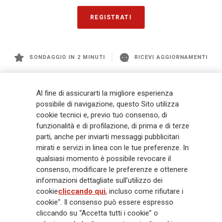
REGISTRATI
SONDAGGIO IN 2 MINUTI
RICEVI AGGIORNAMENTI
Generali
è uno dei maggiori player integrati di assicurazione e asset
Al fine di assicurarti la migliore esperienza
management a livello globale, con premi complessivi pari a € 98,1
possibile di navigazione, questo Sito utilizza
miliardi e € 900 miliardi di AUM nel 2025. Fondato nel 1831, con oltre 88
cookie tecnici e, previo tuo consenso, di
mila dipendenti e 163 mila agenti che servono 75 milioni di clienti, il
funzionalità e di profilazione, di prima e di terze
Gruppo ha una posizione di leadership in Europa e una presenza
crescente in Asia e America. Al centro della strategia di Generali c'è il suo
parti, anche per inviarti messaggi pubblicitari
impegno Lifetime Partner verso i clienti, realizzato attraverso soluzioni
mirati e servizi in linea con le tue preferenze. In
innovative e personalizzate, un'esperienza cliente di prima classe e le sue
qualsiasi momento è possibile revocare il
capacità di distribuzione globale digitalizzata. Il Gruppo ha
consenso, modificare le preferenze e ottenere
completamente integrato la sostenibilità in tutte le scelte strategiche, con
informazioni dettagliate sull’utilizzo dei
l'obiettivo di creare valore per tutti gli stakeholder mentre costruisce una
cookie
cliccando qui
, incluso come rifiutare i
società più equa e resiliente.
cookie". Il consenso può essere espresso
cliccando su “Accetta tutti i cookie” o