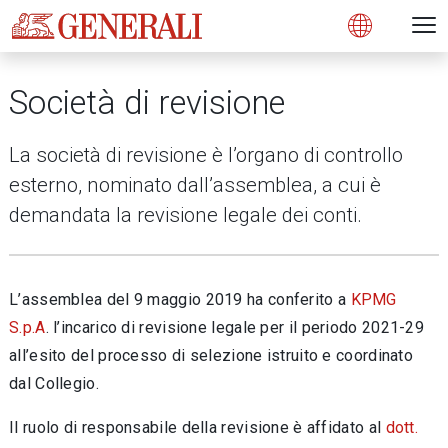
Open 
N
s
s
s
s
s
g
g
g
g
g
M
Open
Società di revisione
La società di revisione è l’organo di controllo
esterno, nominato dall’assemblea, a cui è
demandata la revisione legale dei conti.
L’assemblea del 9 maggio 2019 ha conferito a
KPMG
S.p.A
.
l’incarico di revisione legale per il periodo 2021-29
all’esito del processo di selezione istruito e coordinato
dal Collegio.
Il ruolo di responsabile della revisione è affidato al
dott.