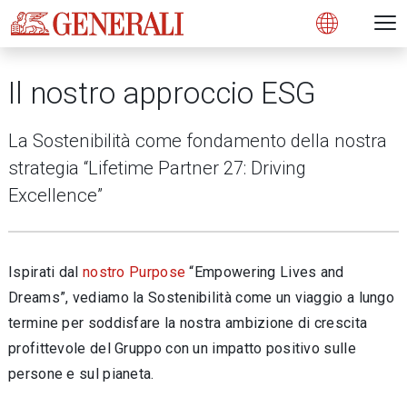
Open 
N
s
s
s
s
s
g
g
g
g
g
M
Open
Il nostro approccio ESG
La Sostenibilità come fondamento della nostra
strategia “Lifetime Partner 27: Driving
Excellence”
Ispirati dal
nostro Purpose
“Empowering Lives and
Dreams”, vediamo la Sostenibilità come un viaggio a lungo
termine per soddisfare la nostra ambizione di crescita
profittevole del Gruppo con un impatto positivo sulle
persone e sul pianeta.