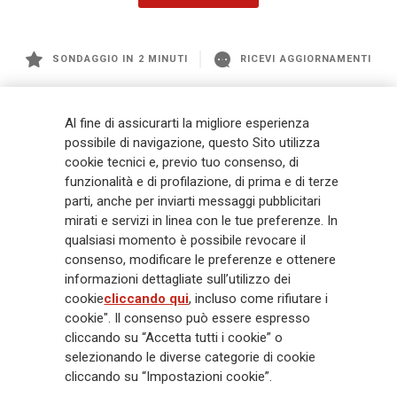
SONDAGGIO IN 2 MINUTI
RICEVI AGGIORNAMENTI
Generali
è uno dei maggiori player integrati di assicurazione e asset
Al fine di assicurarti la migliore esperienza
management a livello globale, con premi complessivi pari a € 98,1
possibile di navigazione, questo Sito utilizza
miliardi e € 900 miliardi di AUM nel 2025. Fondato nel 1831, con oltre 88
cookie tecnici e, previo tuo consenso, di
mila dipendenti e 163 mila agenti che servono 75 milioni di clienti, il
Gruppo ha una posizione di leadership in Europa e una presenza
funzionalità e di profilazione, di prima e di terze
crescente in Asia e America. Al centro della strategia di Generali c'è il suo
parti, anche per inviarti messaggi pubblicitari
impegno Lifetime Partner verso i clienti, realizzato attraverso soluzioni
mirati e servizi in linea con le tue preferenze. In
innovative e personalizzate, un'esperienza cliente di prima classe e le sue
qualsiasi momento è possibile revocare il
capacità di distribuzione globale digitalizzata. Il Gruppo ha
consenso, modificare le preferenze e ottenere
completamente integrato la sostenibilità in tutte le scelte strategiche, con
informazioni dettagliate sull’utilizzo dei
l'obiettivo di creare valore per tutti gli stakeholder mentre costruisce una
cookie
cliccando qui
, incluso come rifiutare i
società più equa e resiliente.
cookie". Il consenso può essere espresso
cliccando su “Accetta tutti i cookie” o
selezionando le diverse categorie di cookie
Legal Info
Cookie Policy
Privacy & GDPR
FATCA
cliccando su “Impostazioni cookie”.