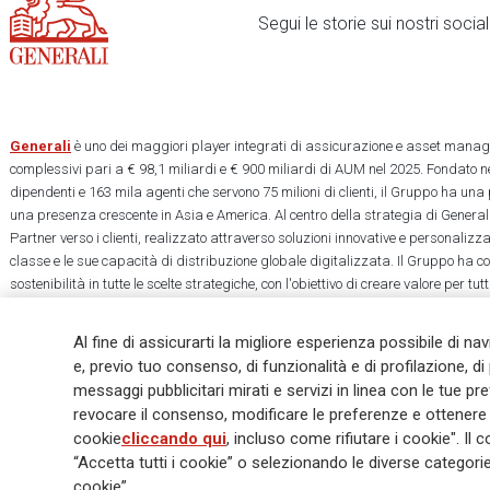
Segui le storie sui nostri soci
Generali
è uno dei maggiori player integrati di assicurazione e asset manage
complessivi pari a € 98,1 miliardi e € 900 miliardi di AUM nel 2025. Fondato ne
dipendenti e 163 mila agenti che servono 75 milioni di clienti, il Gruppo ha una
una presenza crescente in Asia e America. Al centro della strategia di Generali
Partner verso i clienti, realizzato attraverso soluzioni innovative e personalizz
classe e le sue capacità di distribuzione globale digitalizzata. Il Gruppo ha 
sostenibilità in tutte le scelte strategiche, con l'obiettivo di creare valore per tu
una società più equa e resiliente.
Al fine di assicurarti la migliore esperienza possibile di na
e, previo tuo consenso, di funzionalità e di profilazione, di 
messaggi pubblicitari mirati e servizi in linea con le tue p
revocare il consenso, modificare le preferenze e ottenere i
Legal Info
Cookie Policy
Privacy & GDPR
FATCA
EMIR exemption
cookie
cliccando qui
, incluso come rifiutare i cookie". 
Glossary
FAQ
“Accetta tutti i cookie” o selezionando le diverse categor
cookie”.