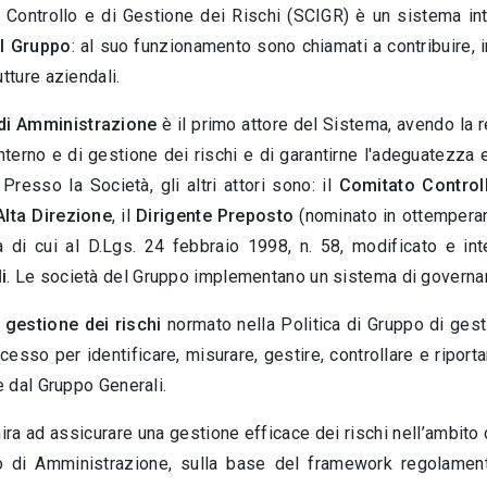
i Controllo e di Gestione dei Rischi (SCIGR) è un sistema int
el Gruppo
: al suo funzionamento sono chiamati a contribuire, i
utture aziendali.
di Amministrazione
è il primo attore del Sistema, avendo la re
interno e di gestione dei rischi e di garantirne l'adeguatezza 
 Presso la Società, gli altri attori sono: il
Comitato Control
Alta Direzione
, il
Dirigente Preposto
(nominato in ottemperan
a di cui al D.Lgs. 24 febbraio 1998, n. 58, modificato e int
i
. Le società del Gruppo implementano un sistema di governa
 gestione dei rischi
normato nella Politica di Gruppo di gestio
cesso per identificare, misurare, gestire, controllare e riporta
te dal Gruppo Generali.
ra ad assicurare una gestione efficace dei rischi nell’ambito 
o di Amministrazione, sulla base del framework regolament