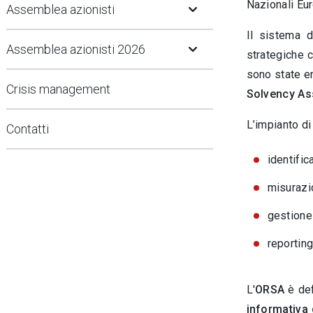
Open Submenu
Nazionali Eu
Assemblea azionisti
Open Submenu
Il sistema d
Assemblea azionisti 2026
strategiche c
sono state e
Crisis management
Solvency A
L’impianto di
Contatti
identific
misurazio
gestione 
reporting
L'
ORSA
è def
informativa 