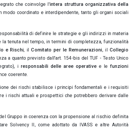
egrato che coinvolge l'
intera struttura organizzativa della
n modo coordinato e interdipendente, tanto gli organi sociali
sponsabilità di definire le strategie e gli indirizzi in materia
e la tenuta nel tempo, in termini di completezza, funzionalità
lo e Rischi
, il
Comitato per le Remunerazioni
, il
Collegio
za a quanto previsto dall'art. 154-bis del TUF - Testo Unico
egrato), i
responsabili delle aree operative
e le
funzioni
nce coerente.
ne dei rischi stabilisce i principi fondamentali e i requisiti
re i rischi attuali e prospettici che potrebbero derivare dalle
del Gruppo in coerenza con la propensione al rischio definita
are Solvency II, come adottato da IVASS e altre Autorità