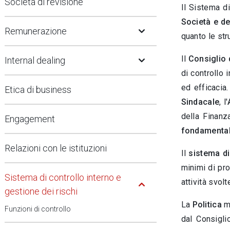
Società di revisione
Il Sistema d
Open Submenu
Società e d
Remunerazione
quanto le str
Open Submenu
Il
Consiglio 
Internal dealing
di controllo 
ed efficacia.
Etica di business
Sindacale
, l'
della Finanz
Engagement
fondamental
Relazioni con le istituzioni
Il
sistema di
minimi di pro
Open Submenu
Sistema di controllo interno e
attività svol
gestione dei rischi
La
Politica
mi
Funzioni di controllo
dal Consigli