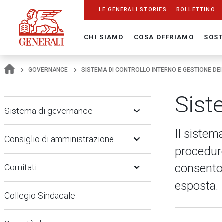
Navigate On Generali.com
shortcut to press release
shortcut to financial figures
shortcut to financial calendar
shortcut to Generali stock
shortcut to career
go to HomePage
go to search
go to map
go to Italian version
go to English version
Main content
LE GENERALI STORIES
BOLLETTINO
CHI SIAMO
COSA OFFRIAMO
SOST
GOVERNANCE
SISTEMA DI CONTROLLO INTERNO E GESTIONE DEI
Sist
Open Submenu
Sistema di governance
Open Submenu
Il sistema
Consiglio di amministrazione
procedure
Open Submenu
consenton
Comitati
esposta.
Collegio Sindacale