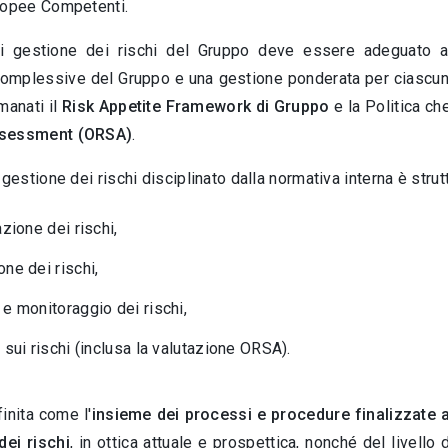
ropee Competenti.
i gestione dei rischi del Gruppo deve essere adeguato al 
omplessive del Gruppo e una gestione ponderata per ciascuna So
manati il
Risk Appetite Framework di Gruppo
e la Politica ch
ssessment (ORSA)
.
 gestione dei rischi disciplinato dalla normativa interna è stru
azione dei rischi,
ne dei rischi,
e monitoraggio dei rischi,
 sui rischi (inclusa la valutazione ORSA).
inita come l'
insieme dei processi e procedure finalizzate a
dei rischi
, in ottica attuale e prospettica, nonché del livello