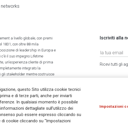
al networks
Iscriviti alla
ment a livello globale, con premi
l 1831, con oltre 88 mila
 posizione di leadership in Europa e
 c'è il suo impegno Lifetime
ate, un'esperienza cliente di prima
Ricevi tutti gli
completamente integrato la
tti gli stakeholder mentre costruisce
vigazione, questo Sito utilizza cookie tecnici
prima e di terze parti, anche per inviarti
referenze. In qualsiasi momento è possibile
Impostazioni c
nformazioni dettagliate sull’utilizzo dei
Olocausto
Accessibilità
Whistleblowing
© As
Il consenso può essere espresso cliccando su
ie di cookie cliccando su “Impostazioni