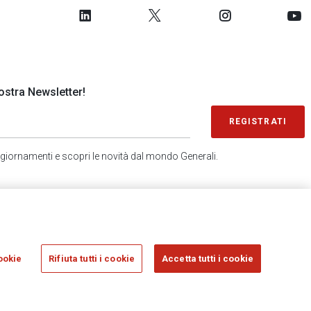
 nostra Newsletter!
REGISTRATI
 aggiornamenti e scopri le novità dal mondo Generali.
SONDAGGIO IN 2 MINUTI
RICEVI AGGIORNAMENTI
ookie
Rifiuta tutti i cookie
Accetta tutti i cookie
sicurazioni Generali S.p.A. - C.F. 00079760328 E P. IVA DI GRUPPO 01333550323