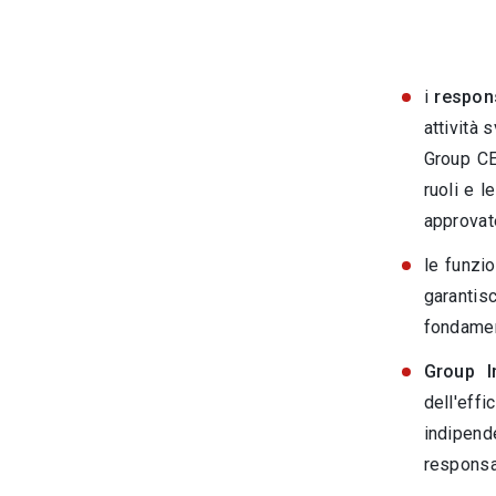
i
respons
attività 
Group CEO
ruoli e l
approvat
le funzi
garantisc
fondament
Group I
dell'eff
indipend
responsab