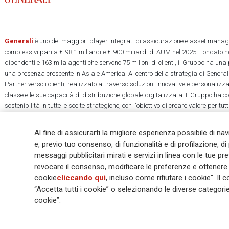
Generali
è uno dei maggiori player integrati di assicurazione e asset manage
complessivi pari a € 98,1 miliardi e € 900 miliardi di AUM nel 2025. Fondato ne
dipendenti e 163 mila agenti che servono 75 milioni di clienti, il Gruppo ha una
una presenza crescente in Asia e America. Al centro della strategia di Generali
Partner verso i clienti, realizzato attraverso soluzioni innovative e personalizz
classe e le sue capacità di distribuzione globale digitalizzata. Il Gruppo ha 
sostenibilità in tutte le scelte strategiche, con l'obiettivo di creare valore per tu
una società più equa e resiliente.
Al fine di assicurarti la migliore esperienza possibile di na
e, previo tuo consenso, di funzionalità e di profilazione, di 
messaggi pubblicitari mirati e servizi in linea con le tue p
revocare il consenso, modificare le preferenze e ottenere i
Legal Info
Cookie Policy
Privacy & GDPR
FATCA
EMIR exemption
cookie
cliccando qui
, incluso come rifiutare i cookie". 
Glossary
FAQ
“Accetta tutti i cookie” o selezionando le diverse categor
cookie”.