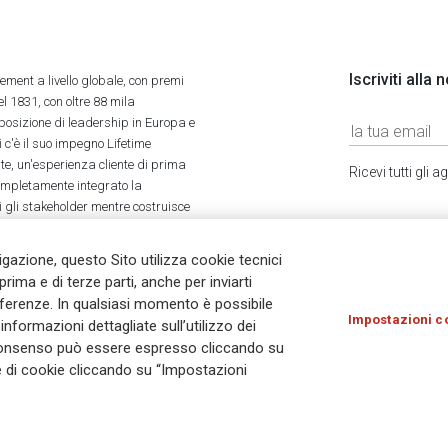
Iscriviti alla
ment a livello globale, con premi
l 1831, con oltre 88 mila
 posizione di leadership in Europa e
 c'è il suo impegno Lifetime
ate, un'esperienza cliente di prima
Ricevi tutti gli
completamente integrato la
tti gli stakeholder mentre costruisce
vigazione, questo Sito utilizza cookie tecnici
prima e di terze parti, anche per inviarti
referenze. In qualsiasi momento è possibile
Impostazioni c
nformazioni dettagliate sull’utilizzo dei
Olocausto
Accessibilità
Whistleblowing
© As
Il consenso può essere espresso cliccando su
ie di cookie cliccando su “Impostazioni