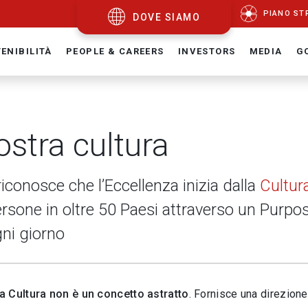
PIANO ST
DOVE SIAMO
ENIBILITÀ
PEOPLE & CAREERS
INVESTORS
MEDIA
G
ostra cultura
riconosce che l’Eccellenza inizia dalla
Cultur
rsone in oltre 50 Paesi attraverso un Purpo
gni giorno
 la Cultura non è un concetto astratto
.
Fornisce una direzione 