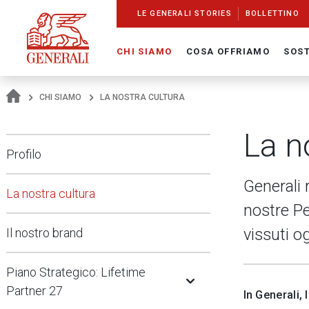
Navigate On Generali.com
shortcut to press release
shortcut to financial figures
shortcut to financial calendar
shortcut to Generali stock
shortcut to career
go to HomePage
go to search
go to map
go to Italian version
go to English version
Main content
LE GENERALI STORIES
BOLLETTINO
CHI SIAMO
COSA OFFRIAMO
SOST
CHI SIAMO
LA NOSTRA CULTURA
La n
Profilo
Generali 
La nostra cultura
nostre Pe
vissuti o
Il nostro brand
Open Submenu
Piano Strategico: Lifetime
Partner 27
In Generali,