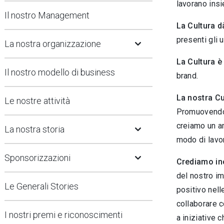
lavorano insi
Il nostro Management
La Cultura d
Open Submenu
presenti gli un
La nostra organizzazione
La Cultura è
Il nostro modello di business
brand.
La nostra Cu
Le nostre attività
Promuovendo 
Open Submenu
creiamo un am
La nostra storia
modo di lavor
Open Submenu
Sponsorizzazioni
Crediamo ino
del nostro i
Le Generali Stories
positivo nell
collaborare 
I nostri premi e riconoscimenti
a iniziative 