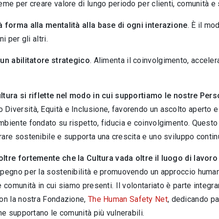
eme per creare valore di lungo periodo per clienti, comunità e
à forma alla mentalità alla base di ogni interazione
. È il mo
i per gli altri.
 un abilitatore strategico
. Alimenta il coinvolgimento, acceler
ltura si riflette nel modo in cui supportiamo le nostre Pers
Diversità, Equità e Inclusione, favorendo un ascolto aperto e
biente fondato su rispetto, fiducia e coinvolgimento. Questo 
are sostenibile e supporta una crescita e uno sviluppo contin
ltre fortemente che la Cultura vada oltre il luogo di lavoro
mpegno per la sostenibilità e promuovendo un approccio human
e comunità in cui siamo presenti. Il volontariato è parte inte
con la nostra Fondazione,
The Human Safety Net
, dedicando pa
che supportano le comunità più vulnerabili.