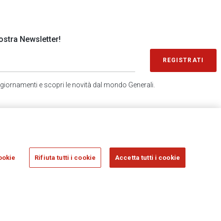
 nostra Newsletter!
REGISTRATI
 aggiornamenti e scopri le novità dal mondo Generali.
SONDAGGIO IN 2 MINUTI
RICEVI AGGIORNAMENTI
ookie
Rifiuta tutti i cookie
Accetta tutti i cookie
sicurazioni Generali S.p.A. - C.F. 00079760328 E P. IVA DI GRUPPO 01333550323