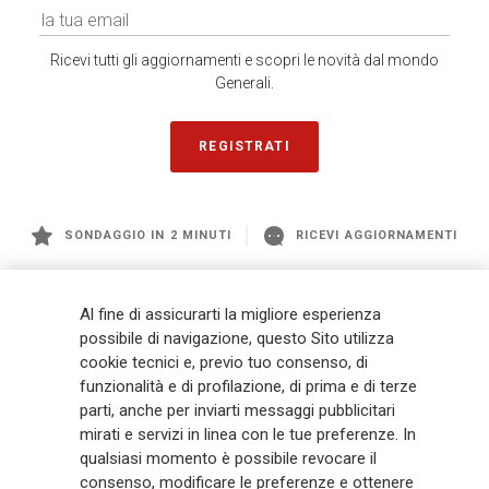
Ricevi tutti gli aggiornamenti e scopri le novità dal mondo
Generali.
REGISTRATI
SONDAGGIO IN 2 MINUTI
RICEVI AGGIORNAMENTI
Generali
è uno dei maggiori player integrati di assicurazione e asset
Al fine di assicurarti la migliore esperienza
management a livello globale, con premi complessivi pari a € 98,1
possibile di navigazione, questo Sito utilizza
miliardi e € 900 miliardi di AUM nel 2025. Fondato nel 1831, con oltre 88
cookie tecnici e, previo tuo consenso, di
mila dipendenti e 163 mila agenti che servono 75 milioni di clienti, il
Gruppo ha una posizione di leadership in Europa e una presenza
funzionalità e di profilazione, di prima e di terze
crescente in Asia e America. Al centro della strategia di Generali c'è il suo
parti, anche per inviarti messaggi pubblicitari
impegno Lifetime Partner verso i clienti, realizzato attraverso soluzioni
mirati e servizi in linea con le tue preferenze. In
innovative e personalizzate, un'esperienza cliente di prima classe e le sue
qualsiasi momento è possibile revocare il
capacità di distribuzione globale digitalizzata. Il Gruppo ha
consenso, modificare le preferenze e ottenere