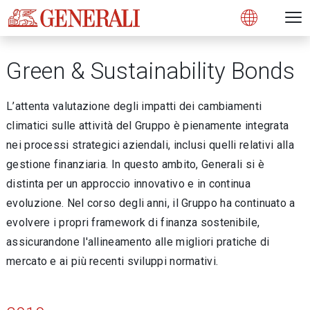
Open 
N
s
s
s
s
s
g
g
g
g
g
M
Open
Green & Sustainability Bonds
L’attenta valutazione degli impatti dei cambiamenti
climatici sulle attività del Gruppo è pienamente integrata
nei processi strategici aziendali, inclusi quelli relativi alla
gestione finanziaria. In questo ambito, Generali si è
distinta per un approccio innovativo e in continua
evoluzione. Nel corso degli anni, il Gruppo ha continuato a
evolvere i propri framework di finanza sostenibile,
assicurandone l'allineamento alle migliori pratiche di
mercato e ai più recenti sviluppi normativi.