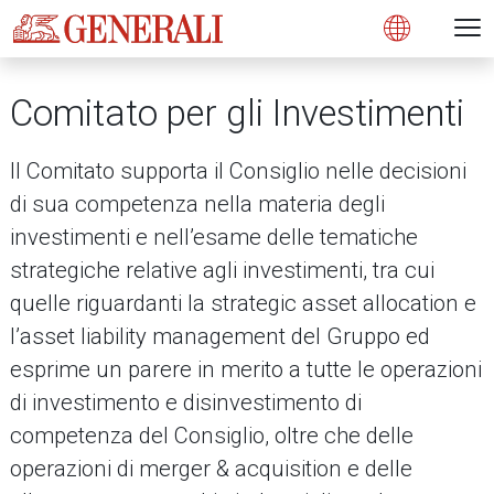
Open 
N
s
s
s
s
s
g
g
g
g
g
M
Open
Comitato per gli Investimenti
Il Comitato
supporta il Consiglio nelle decisioni
di sua competenza nella materia degli
investimenti e nell’esame delle
tematiche
strategiche
relative
agli
investimenti,
tra
cui
quelle
riguardanti
la
strategic
asset
allocation
e
l’asset
liability
management
del
Gruppo ed
esprime
un
parere
in
merito
a tutte
le
operazioni
di
investimento
e
disinvestimento
di
competenza
del
Consiglio, oltre che delle
operazioni di merger & acquisition e delle