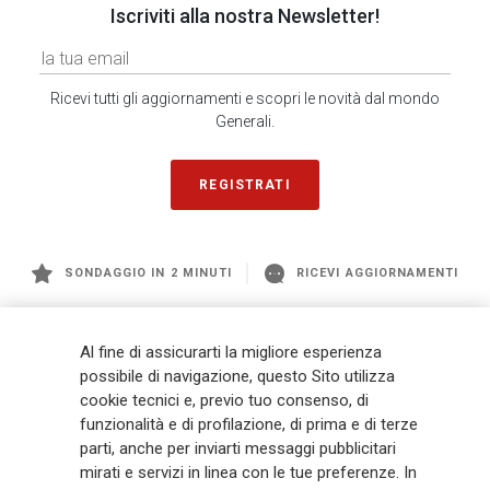
Iscriviti alla nostra Newsletter!
Ricevi tutti gli aggiornamenti e scopri le novità dal mondo
Generali.
REGISTRATI
SONDAGGIO IN 2 MINUTI
RICEVI AGGIORNAMENTI
Generali
è uno dei maggiori player integrati di assicurazione e asset
Al fine di assicurarti la migliore esperienza
management a livello globale, con premi complessivi pari a € 98,1
possibile di navigazione, questo Sito utilizza
miliardi e € 900 miliardi di AUM nel 2025. Fondato nel 1831, con oltre 88
cookie tecnici e, previo tuo consenso, di
mila dipendenti e 163 mila agenti che servono 75 milioni di clienti, il
funzionalità e di profilazione, di prima e di terze
Gruppo ha una posizione di leadership in Europa e una presenza
crescente in Asia e America. Al centro della strategia di Generali c'è il suo
parti, anche per inviarti messaggi pubblicitari
impegno Lifetime Partner verso i clienti, realizzato attraverso soluzioni
mirati e servizi in linea con le tue preferenze. In