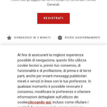
Generali.
REGISTRATI
SONDAGGIO IN 2 MINUTI
RICEVI AGGIORNAMENTI
Generali
è uno dei maggiori player integrati di assicurazione e asset
Al fine di assicurarti la migliore esperienza
management a livello globale, con premi complessivi pari a € 98,1
possibile di navigazione, questo Sito utilizza
miliardi e € 900 miliardi di AUM nel 2025. Fondato nel 1831, con oltre 88
cookie tecnici e, previo tuo consenso, di
mila dipendenti e 163 mila agenti che servono 75 milioni di clienti, il
Gruppo ha una posizione di leadership in Europa e una presenza
funzionalità e di profilazione, di prima e di terze
crescente in Asia e America. Al centro della strategia di Generali c'è il suo
parti, anche per inviarti messaggi pubblicitari
impegno Lifetime Partner verso i clienti, realizzato attraverso soluzioni
mirati e servizi in linea con le tue preferenze. In
innovative e personalizzate, un'esperienza cliente di prima classe e le sue
qualsiasi momento è possibile revocare il
capacità di distribuzione globale digitalizzata. Il Gruppo ha
consenso, modificare le preferenze e ottenere
completamente integrato la sostenibilità in tutte le scelte strategiche, con
informazioni dettagliate sull’utilizzo dei
l'obiettivo di creare valore per tutti gli stakeholder mentre costruisce una
cookie
cliccando qui
, incluso come rifiutare i
società più equa e resiliente.