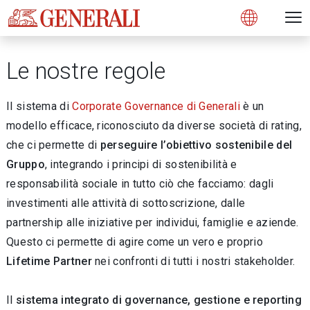
Open 
N
s
s
s
s
s
g
g
g
g
g
M
Open
Le nostre regole
Il sistema di
Corporate Governance di Generali
è un
modello efficace, riconosciuto da diverse società di rating,
che ci permette di
perseguire
l’obiettivo sostenibile del
Gruppo
, integrando i principi di sostenibilità e
responsabilità sociale in tutto ciò che facciamo: dagli
investimenti alle attività di sottoscrizione, dalle
partnership alle iniziative per individui, famiglie e aziende.
Questo ci permette di agire come un vero e proprio
Lifetime Partner
nei confronti di tutti i nostri stakeholder.
Il
sistema integrato di governance, gestione e reporting