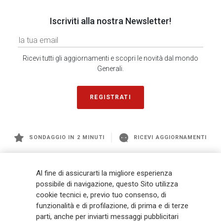
Iscriviti alla nostra Newsletter!
Ricevi tutti gli aggiornamenti e scopri le novità dal mondo
Generali.
REGISTRATI
SONDAGGIO IN 2 MINUTI
RICEVI AGGIORNAMENTI
Generali
è uno dei maggiori player integrati di assicurazione e asset
Al fine di assicurarti la migliore esperienza
management a livello globale, con premi complessivi pari a € 98,1
possibile di navigazione, questo Sito utilizza
miliardi e € 900 miliardi di AUM nel 2025. Fondato nel 1831, con oltre 88
cookie tecnici e, previo tuo consenso, di
mila dipendenti e 163 mila agenti che servono 75 milioni di clienti, il
Gruppo ha una posizione di leadership in Europa e una presenza
funzionalità e di profilazione, di prima e di terze
crescente in Asia e America. Al centro della strategia di Generali c'è il suo
parti, anche per inviarti messaggi pubblicitari