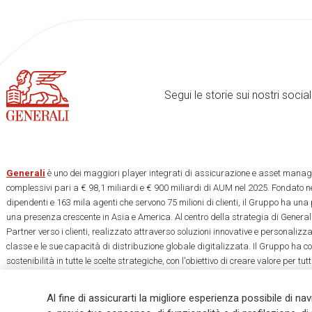
Segui le storie sui nostri soci
Generali
è uno dei maggiori player integrati di assicurazione e asset manage
complessivi pari a € 98,1 miliardi e € 900 miliardi di AUM nel 2025. Fondato ne
dipendenti e 163 mila agenti che servono 75 milioni di clienti, il Gruppo ha una
una presenza crescente in Asia e America. Al centro della strategia di Generali
Partner verso i clienti, realizzato attraverso soluzioni innovative e personalizz
classe e le sue capacità di distribuzione globale digitalizzata. Il Gruppo ha 
sostenibilità in tutte le scelte strategiche, con l'obiettivo di creare valore per tu
una società più equa e resiliente.
Al fine di assicurarti la migliore esperienza possibile di na