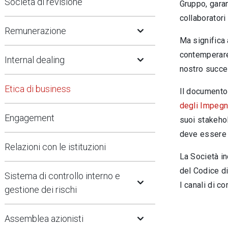
Società di revisione
Gruppo, garan
Open Submenu
collaboratori 
Remunerazione
Ma significa 
Open Submenu
contemperare
Internal dealing
nostro succes
Etica di business
Il documento 
degli Impegni
Engagement
suoi stakehol
deve essere m
Relazioni con le istituzioni
La Società in
Open Submenu
del Codice di
Sistema di controllo interno e
I canali di c
gestione dei rischi
Open Submenu
Assemblea azionisti