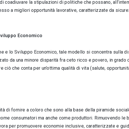
di coadiuvare la stipulazioni di politiche che possano, all’in
esso a migliori opportunità lavorative, caratterizzate da sicur
 Sviluppo Economico
 e lo Sviluppo Economico, tale modello si concentra sulla di
ato da una minore disparità fra ceto ricco e povero, in grado c
ire ciò che conta per un’ottima qualità di vita (salute, opportun
tà di fornire a coloro che sono alla base della piramide social
 come consumatori ma anche come produttori. Rimuovendo le ba
avora per promuovere economie inclusive, caratterizzate e guida