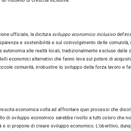
un modello di crescita inclusiva.
ne ufficiale, la dicitura
sviluppo economico inclusivo
definis
rasparenza e sostenibilità e sul coinvolgimento delle comunità, 
re autonomia alle realtà locali, tradizionalmente escluse dalle
li economici alternativi che fanno leva sul potere di acquisto 
piccole comunità, irrobustire lo sviluppo della forza lavoro e 
i crescita economica volta ad affrontare quei processi che dis
llo di sviluppo economico sarebbe rivolto a tutti coloro che 
tà e si propone di creare sviluppo economico. L’obiettivo, dunque