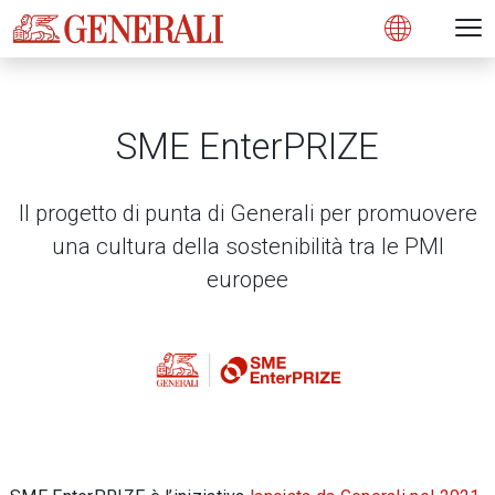
Open 
N
s
s
s
s
s
g
g
g
g
g
M
Open
SME EnterPRIZE
Il progetto di punta di Generali per promuovere
una cultura della sostenibilità tra le PMI
europee