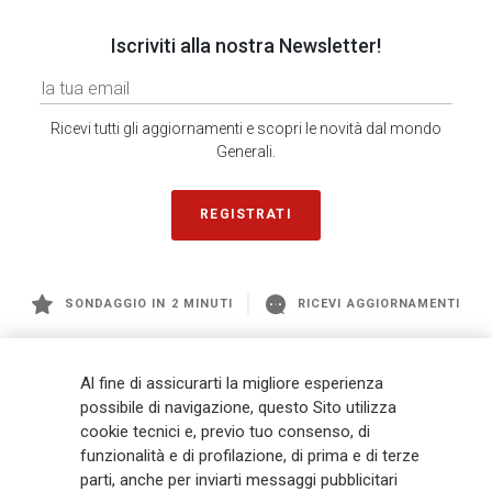
Iscriviti alla nostra Newsletter!
Ricevi tutti gli aggiornamenti e scopri le novità dal mondo
Generali.
REGISTRATI
SONDAGGIO IN 2 MINUTI
RICEVI AGGIORNAMENTI
Generali
è uno dei maggiori player integrati di assicurazione e asset
Al fine di assicurarti la migliore esperienza
management a livello globale, con premi complessivi pari a € 98,1
possibile di navigazione, questo Sito utilizza
miliardi e € 900 miliardi di AUM nel 2025. Fondato nel 1831, con oltre 88
cookie tecnici e, previo tuo consenso, di
mila dipendenti e 163 mila agenti che servono 75 milioni di clienti, il
funzionalità e di profilazione, di prima e di terze
Gruppo ha una posizione di leadership in Europa e una presenza
crescente in Asia e America. Al centro della strategia di Generali c'è il suo
parti, anche per inviarti messaggi pubblicitari