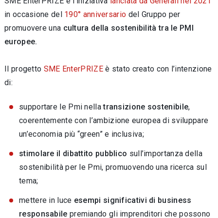
SME EnterPRIZE è l’iniziativa
lanciata da Generali nel 2021
in occasione del
190° anniversario
del Gruppo per
promuovere una
cultura della sostenibilità tra le PMI
europee.
Il progetto
SME EnterPRIZE
è stato creato con l’intenzione
di:
supportare le Pmi nella
transizione sostenibile
,
coerentemente con l’ambizione europea di sviluppare
un’economia più “green” e inclusiva;
stimolare il dibattito pubblico
sull’importanza della
sostenibilità per le Pmi, promuovendo una ricerca sul
tema;
mettere in luce
esempi significativi di business
responsabile
premiando gli imprenditori che possono