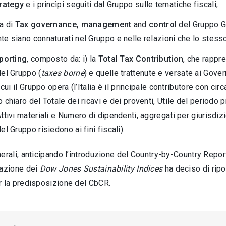
rategy
e i princìpi seguiti dal Gruppo sulle tematiche fiscali;
ma di
Tax governance, management
and
control
del Gruppo Ge
e siano connaturati nel Gruppo e nelle relazioni che lo stesso
porting
, composto da: i) la
Total Tax Contribution
, che rappr
del Gruppo (
taxes borne
) e quelle trattenute e versate ai Govern
 cui il Gruppo opera (l’Italia è il principale contributore con circa
 chiaro del Totale dei ricavi e dei proventi, Utile del perio
ttivi materiali e Numero di dipendenti, aggregati per giurisdizi
el Gruppo risiedono ai fini fiscali)
.
erali, anticipando l’introduzione del Country-by-Country Repor
lazione dei
Dow Jones Sustainability Indices
ha deciso di ripo
r la predisposizione del CbCR.