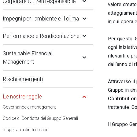
Open Submenu
Corporate Citizen responsabile
valore creato
Open Submenu
atteggiamento
Impegni per l'ambiente e il clima
in cui opera e
Open Submenu
Performance e Rendicontazione
Per questo, G
ogni iniziati
Open Submenu
Sustainable Financial
rilevanti e p
Management
dall’anno di 
Rischi emergenti
A
ttraverso il
Open Submenu
Gruppo in amb
Le nostre regole
Contribution
trattenute. C
Governance e management
Codice di Condotta del Gruppo Generali
Il Gruppo Gen
Rispettare i diritti umani