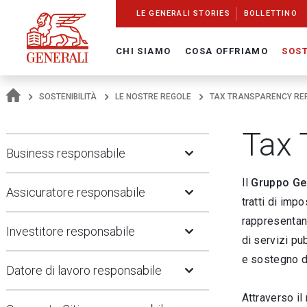
Navigate On Generali.com
shortcut to press release
shortcut to financial figures
shortcut to financial calendar
shortcut to Generali stock
shortcut to career
go to HomePage
go to search
go to map
go to Italian version
go to English version
Main content
LE GENERALI STORIES
BOLLETTINO
CHI SIAMO
COSA OFFRIAMO
SOST
SOSTENIBILITÀ
LE NOSTRE REGOLE
TAX TRANSPARENCY RE
Tax 
Open Submenu
Business responsabile
Open Submenu
Il
Gruppo Ge
Assicuratore responsabile
tratti di imp
Open Submenu
rappresentano
Investitore responsabile
di servizi pu
Open Submenu
e sostegno de
Datore di lavoro responsabile
Attraverso il