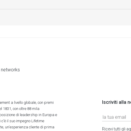
al networks
Iscriviti alla
ment a livello globale, con premi
l 1831, con oltre 88 mila
 posizione di leadership in Europa e
 c'è il suo impegno Lifetime
ate, un'esperienza cliente di prima
Ricevi tutti gli