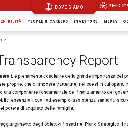
PIANO ST
DOVE SIAMO
ENIBILITÀ
PEOPLE & CAREERS
INVESTORS
MEDIA
G
PORT
Transparency Report
nerali
,
è pienamente cosciente della grande importanza del pro
oste proprie, che di imposte trattenute) nei paesi in cui opera. I
 una componente fondamentale del finanziamento dei governi, t
bblici essenziali, quali ad esempio, assistenza sanitaria, sicu
l potere di acquisto delle famiglie.
 raggiungimento degli obiettivi fissati nel Piano Strategico i