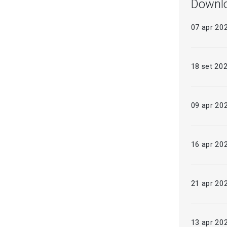
Downl
07 apr
20
18 set
20
09 apr
20
16 apr
20
21 apr
20
13 apr
20