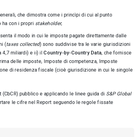
nerali, che dimostra come i princìpi di cui al punto
 ha con i propri
stakeholder
;
esenta il modo in cui le imposte pagate direttamente dalle
i (
taxes collected
) sono suddivise tra le varie giurisdizioni
 4,7 miliardi) e ii) il
Country-by-Country Data
, che fornisce
do prima delle imposte, Imposte di competenza, Imposte
one di residenza fiscale (cioè giurisdizione in cui le singole
t (CbCR) pubblico e applicando le linee guida di
S&P Global
rtare le cifre nel Report seguendo le regole fissate