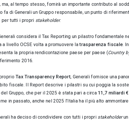
, ma, al tempo stesso, fornirà un importante contributo al sodd
 fa di Generali un Gruppo responsabile, un punto di riferimento 
 per tutti i propri
stakeholder
.
enerali considera il Tax Reporting un pilastro fondamentale n
va a livello OCSE volta a promuovere la
trasparenza fiscale
. I
resenta la propria rendicontazione paese per paese (
Country b
riferimento 2016.
 proprio
Tax Transparency Report
, Generali fornisce una pan
ito fiscale. Il Report descrive i pilastri su cui poggia la sost
del Gruppo, che per il 2025 è stata pari a circa
11,7 miliardi 
ome in passato, anche nel 2025 l’Italia ha il più alto ammontare
erali ha deciso di condividere con tutti i propri
stakeholder
un