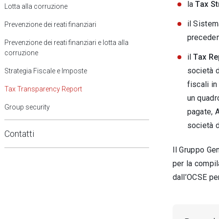
la
Tax St
Lotta alla corruzione
il Siste
Prevenzione dei reati finanziari
precedent
Prevenzione dei reati finanziari e lotta alla
corruzione
il
T
ax Re
società 
Strategia Fiscale e Imposte
fiscali in
Tax Transparency Report
un quadro
Group security
pagate, A
società d
Contatti
Il Gruppo Gen
per la compi
dall’OCSE pe