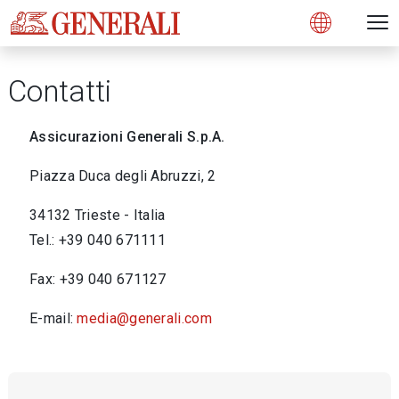
Open 
N
s
s
s
s
s
g
g
g
g
g
M
Open
Contatti
Assicurazioni Generali S.p.A.
Piazza Duca degli Abruzzi, 2
34132 Trieste - Italia
Tel.: +39 040 671111
Fax: +39 040 671127
E-mail:
media@generali.com