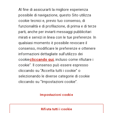
Generali
è uno dei maggiori player integrati di assicurazione e asset
Al fine di assicurarti la migliore esperienza
management a livello globale, con premi complessivi pari a € 98,1
possibile di navigazione, questo Sito utilizza
miliardi e € 900 miliardi di AUM nel 2025. Fondato nel 1831, con oltre 88
cookie tecnici e, previo tuo consenso, di
mila dipendenti e 163 mila agenti che servono 75 milioni di clienti, il
Gruppo ha una posizione di leadership in Europa e una presenza
funzionalità e di profilazione, di prima e di terze
crescente in Asia e America. Al centro della strategia di Generali c'è il suo
parti, anche per inviarti messaggi pubblicitari
impegno Lifetime Partner verso i clienti, realizzato attraverso soluzioni
mirati e servizi in linea con le tue preferenze. In
innovative e personalizzate, un'esperienza cliente di prima classe e le sue
qualsiasi momento è possibile revocare il
capacità di distribuzione globale digitalizzata. Il Gruppo ha
consenso, modificare le preferenze e ottenere
completamente integrato la sostenibilità in tutte le scelte strategiche, con
informazioni dettagliate sull’utilizzo dei
l'obiettivo di creare valore per tutti gli stakeholder mentre costruisce una
cookie
cliccando qui
, incluso come rifiutare i
società più equa e resiliente.
cookie". Il consenso può essere espresso
cliccando su “Accetta tutti i cookie” o
selezionando le diverse categorie di cookie
Legal Info
Cookie Policy
Privacy & GDPR
FATCA
cliccando su “Impostazioni cookie”.
EMIR exemption
Olocausto
Accessibilità
Whistleblowing
Impostazioni cookie
Glossary
FAQ
Rifiuta tutti i cookie
© Assicurazioni Generali S.p.A. - C.F. 00079760328 E P. IVA DI GRUPPO