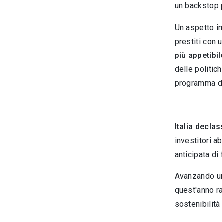
un backstop p
Un aspetto im
prestiti con 
più appetibil
delle politi
programma di 
Italia decla
investitori a
anticipata di
Avanzando una
quest'anno ra
sostenibilità 