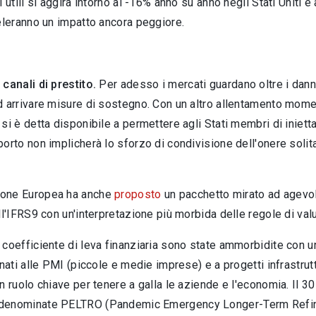
i utili si aggira intorno al -16% anno su anno negli Stati Uniti
eleranno un impatto ancora peggiore.
 canali di prestito.
Per adesso i mercati guardano oltre i danni 
 arrivare misure di sostegno. Con un altro allentamento momen
si è detta disponibile a permettere agli Stati membri di iniett
orto non implicherà lo sforzo di condivisione dell'onere solita
one Europea ha anche
proposto
un pacchetto mirato ad agevola
ll'IFRS9 con un'interpretazione più morbida delle regole di va
coefficiente di leva finanziaria sono state ammorbidite con un
inati alle PMI (piccole e medie imprese) e a progetti infrastr
n ruolo chiave per tenere a galla le aziende e l'economia. Il 3
denominate PELTRO (Pandemic Emergency Longer-Term Refina