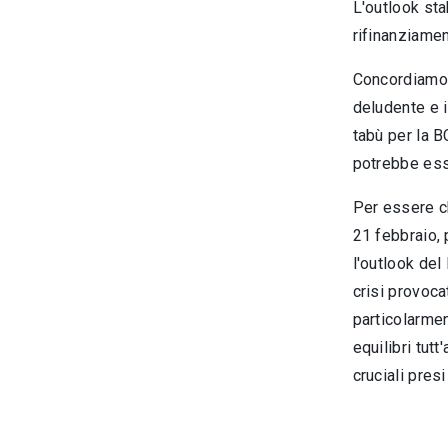
L'outlook sta
rifinanziamen
Concordiamo 
deludente e i
tabù per la B
potrebbe esse
Per essere ch
21 febbraio, 
l'outlook del
crisi provoca
particolarmen
equilibri tutt
cruciali pres