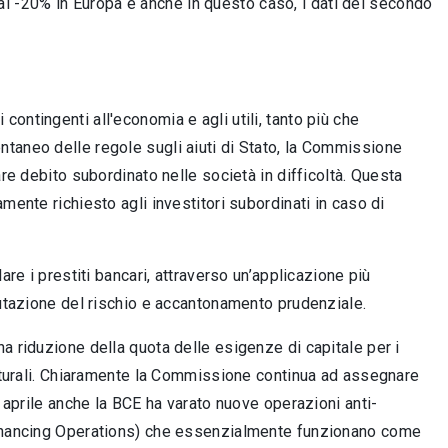
 e al -20% in Europa e anche in questo caso, i dati del secondo
contingenti all'economia e agli utili, tanto più che
taneo delle regole sugli aiuti di Stato, la Commissione
are debito subordinato nelle società in difficoltà. Questa
mente richiesto agli investitori subordinati in caso di
re i prestiti bancari, attraverso un’applicazione più
lutazione del rischio e accantonamento prudenziale.
a riduzione della quota delle esigenze di capitale per i
utturali. Chiaramente la Commissione continua ad assegnare
0 aprile anche la BCE ha varato nuove operazioni anti-
ncing Operations) che essenzialmente funzionano come