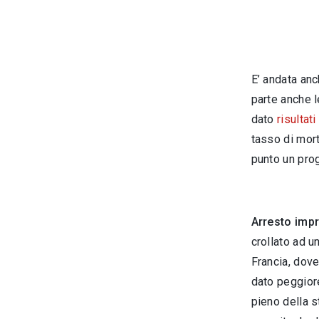
E’ andata anc
parte anche 
dato
risultati
tasso di mort
punto un prog
Arresto impr
crollato ad u
Francia, dove
dato peggiore
pieno della s