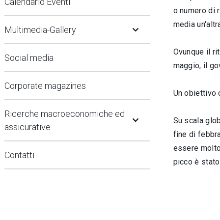
Calendario Eventi
o numero di r
Open Submenu
media un'altr
Multimedia-Gallery
Ovunque il ri
Social media
maggio, il go
Corporate magazines
Un obiettivo 
Open Submenu
Ricerche macroeconomiche ed
Su scala globa
assicurative
fine di febbr
essere molto 
Contatti
picco è stat