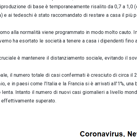
iproduzione di base è temporaneamente risalito da 0,7 a 1,0 (o
a) e ai tedeschi è stato raccomandato di restare a casa il più p
torno alla normalità viene programmato in modo molto cauto. In
verno ha esortato le società a tenere a casa i dipendenti fino 
cruciale è mantenere il distanziamento sociale, evitando il so
le, il numero totale di casi confermati è cresciuto di circa il 2,
aio, e in paesi come l'Italia e la Francia si è arrivati all'1%, 
lenta. Intanto il numero di nuovi casi giornalieri a livello mon
o effettivamente superato.