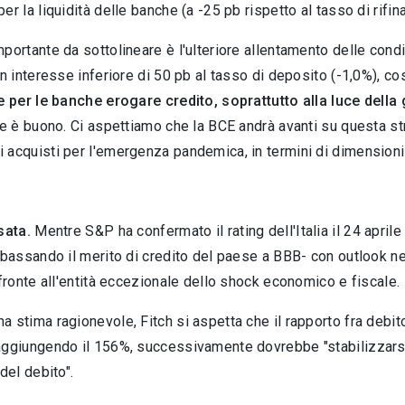
er la liquidità delle banche (a -25 pb rispetto al tasso di rifi
portante da sottolineare è l'ulteriore allentamento delle cond
un interesse inferiore di 50 pb al tasso di deposito (-1,0%), c
e per le banche erogare credito, soprattutto alla luce della g
che è buono. Ci aspettiamo che la BCE andrà avanti su questa 
acquisti per l'emergenza pandemica, in termini di dimensioni 
ssata.
Mentre S&P ha confermato il rating dell'Italia il 24 april
bbassando il merito di credito del paese a BBB- con outlook ne
 fronte all'entità eccezionale dello shock economico e fiscale.
 stima ragionevole, Fitch si aspetta che il rapporto fra debit
ggiungendo il 156%, successivamente dovrebbe "stabilizzarsi s
del debito".