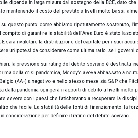
bile dipende in larga misura dal sostegno della BCE, dato che gl
to mantenendo il costo del prestito a livelli molto bassi, alme
su questo punto: come abbiamo ripetutamente sostenuto, l'impe
l compito di garantire la stabilità dell'Area Euro è stato lascia
CE sarà rivalutare la distribuzione del capitale per i suoi acqu
re un'ipotesi da considerare come ultima ratio, se i governi d
iari, la pressione sui rating del debito sovrano è destinata ine
prima della crisi pandemica, Moody's aveva abbassato a neutrale 
 Belgio (AA-) a negativo e nello stesso mese sia S&P che Fitch
ta dalla pandemia spingerà i rapporti di debito a livelli molto 
te severe con i paesi che faticheranno a recuperare la discipl
'altro che facile. La stabilità delle fonti di finanziamento, la forz
i in considerazione per definire il rating del debito sovrano.