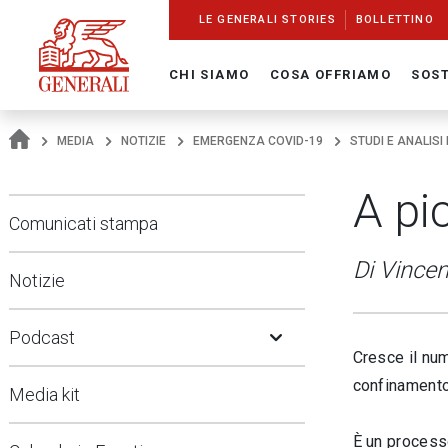
Navigate On Generali.com
shortcut to press release
shortcut to financial figures
shortcut to financial calendar
shortcut to Generali stock
shortcut to career
go to HomePage
go to search
go to map
go to Italian version
go to English version
Main content
LE GENERALI STORIES
BOLLETTINO
CHI SIAMO
COSA OFFRIAMO
SOST
MEDIA
NOTIZIE
EMERGENZA COVID-19
STUDI E ANALISI
A pic
Comunicati stampa
Di Vince
Notizie
Open Submenu
Podcast
Cresce il num
confinamento
Media kit
È un processo