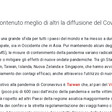
ntenuto meglio di altri la diffusione del Co
na grande sfida per tutti i paesi del mondo e ha messo a dura
pate, sia in Occidente che in Asia. Pur mantenendo alcuni degl
MS), le misure di contenimento della pandemia variano radica
re o mitigare gli effetti di nuove ondate pandemiche. Tra gli S
m, Taiwan, Islanda, Nuova Zelanda e Singapore, che hanno avvi
amento dei contagi efficaci, anche attraverso l’utilizzo di nuo
stivo alla pandemia di Coronavirus è
Taiwan
che, al pari del
V
 (poco più di 600 casi dall’inizio della pandemia e sette vitt
 rispetto ad altri Paesi della regione asiatica maggiormente 
ata dei confini e la stretta regolamentazione dei viaggi hanno 