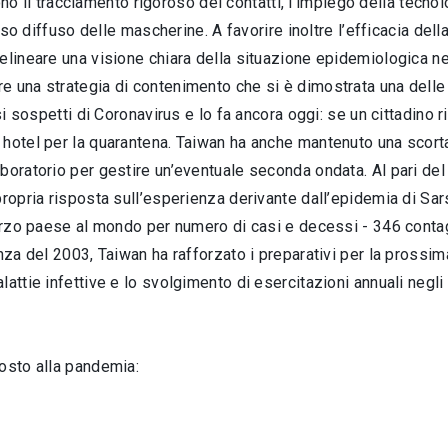
udono il tracciamento rigoroso dei contatti, l’impiego della tecn
'uso diffuso delle mascherine. A favorire inoltre l’efficacia dell
elineare una visione chiara della situazione epidemiologica ne
 una strategia di contenimento che si è dimostrata una delle 
si sospetti di Coronavirus e lo fa ancora oggi: se un cittadino r
hotel per la quarantena. Taiwan ha anche mantenuto una scorta
boratorio per gestire un’eventuale seconda ondata. Al pari del 
propria risposta sull’esperienza derivante dall’epidemia di S
terzo paese al mondo per numero di casi e decessi - 346 contag
enza del 2003, Taiwan ha rafforzato i preparativi per la pross
attie infettive e lo svolgimento di esercitazioni annuali negli
posto alla pandemia: