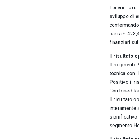
I
premi lordi
sviluppo di e
confermando i
pari a € 423,
finanziari su
Il
risultato o
Il segmento V
tecnica con 
Positivo il r
Combined Rati
Il risultato
interamente a
significativo
segmento Hold