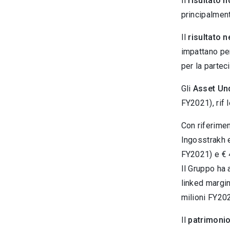
Il
risultato 
principalment
Il
risultato n
impattano per 
per la partec
Gli
Asset Un
FY2021), rif 
Con riferimen
Ingosstrakh e
FY2021) e € 4
Il Gruppo ha a
linked margin
milioni FY202
Il
patrimonio