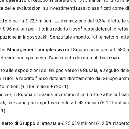
non operativo
di Gruppo si attesta a € -375 milioni (€ -275 mil
e delle svalutazioni su investimenti russi classificati come dis
etto
è pari a € 727 milioni. La diminuzione del 9,3% riflette le 
3
€ 96 milioni per i titoli a reddito fisso
russi detenuti diretta
ipazione in Ingosstrakh. Senza tale impatto, l’utile netto si att
der Management complessivi
del Gruppo sono pari a € 680,5 
lettendo principalmente l’andamento dei mercati finanziari.
to alle esposizioni del Gruppo verso la Russia, a seguito delle
 i titoli a reddito f isso detenuti direttamente dal Gruppo am
0 milioni (€ 188 milioni FY2021).
nche, in Russia e Ucraina, investimenti indiretti e attività finan
ali, che sono pari rispettivamente a € 43 milioni (€ 111 milion
1).
 netto di Gruppo
si attesta a € 25.639 milioni (-12,5% rispett