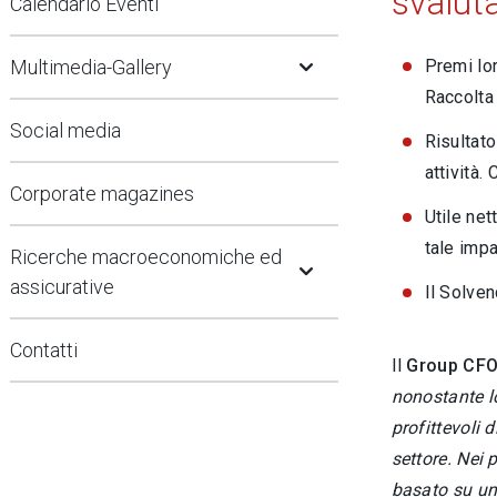
svaluta
Calendario Eventi
Open Submenu
Multimedia-Gallery
Premi lor
Raccolta 
Social media
Risultato
attività.
Corporate magazines
Utile net
Open Submenu
tale impa
Ricerche macroeconomiche ed
assicurative
Il Solve
Contatti
Il
Group CFO 
nonostante lo
profittevoli 
settore. Nei 
basato su una