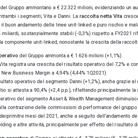
del Gruppo ammontano a € 22.322 milioni, evidenziando un au
ntrambi i segmenti, Vita e Danni. La
raccolta netta Vita
cresce 
l buon andamento delle linee unit-linked e puro rischio e mal
4 miliardi, sostanzialmente stabili (-0,3%) rispetto a FY2021 r
lla componente unit-linked, nonostante la crescita della raccolt
perativo
del Gruppo ammonta a € 1.626 milioni (+1,1%).
ita registra una crescita del risultato operativo del 7,2% e co
il New Business Margin a 4,94% (4,44% 1Q2021).
isultato operativo del segmento Danni (+1,2%), anche grazie al c
o si attesta a 90,4% (+2,4 p.p.), riflettendo principalmente la 
 operativo del segmento Asset & Wealth Management diminuisce
lla contrazione delle commissioni di performance del gruppo B
 deiprimitre mesi del 2021, anche a seguito dell’andamento dei m
ing e altre attività, principalmente per effetto del risultato del