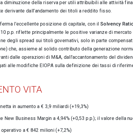
la diminuzione della riserva per utili attribuibili alle attività fi
e derivante dall’andamento dei titoli a reddito fisso.
ferma l’eccellente posizione di capitale, con il
Solvency Rati
10 p.p. riflette principalmente le positive varianze di mercato 
one degli spread sui titoli governativi, solo in parte compensati
ione) che, assieme al solido contributo della generazione norm
vanti dalle operazioni di M&A, dall'accantonamento del dividen
gati alle modifiche EIOPA sulla definizione dei tassi di riferime
NTO VITA
netta in aumento a € 3,9 miliardi (+19,3%)
te New Business Margin a 4,94% (+0,53 p.p.); il valore della 
 operativo a € 842 milioni (+7,2%)