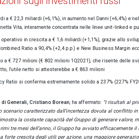
zioni sugli investimenti russi
di a € 22,3 miliardi (+6,1%), in aumento nel Danni (+6,4%) e nel
netta Vita, interamente concentrata nelle linee unit-linked e pur
 operativo in crescita a € 1,6 miliardi (+1,1%), grazie allo svi
 Combined Ratio a 90,4% (+2,4 p.p.) e New Business Margin ecc
to a € 727 milioni (€ 802 milioni 1Q2021), che risente delle sv
tto, l’utile netto si attesterebbe a € 863 milioni
ncy Ratio si conferma estremamente solido a 237% (227% FY
di Generali, Cristiano Borean
, ha affermato:
“I risultati al 
 scenario caratterizzato dall’incertezza dovuta al conflitto in
dimostra la costante capacità del Gruppo di generare valore, m
primi tre mesi dell’anno, il Gruppo ha avviato efficacemente il
 forte crescita degli utili per azione, una maggiore generazione