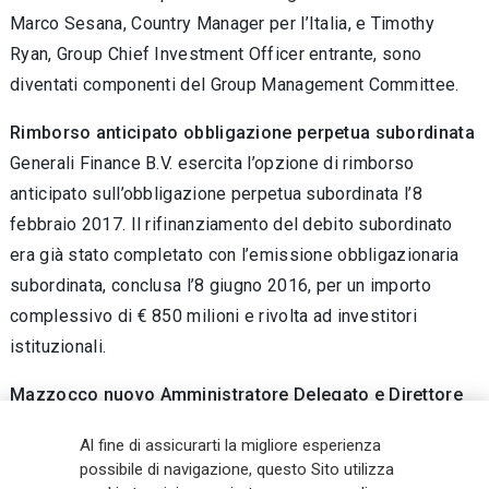
Marco Sesana, Country Manager per l’Italia, e Timothy
Ryan, Group Chief Investment Officer entrante, sono
diventati componenti del Group Management Committee.
Rimborso anticipato obbligazione perpetua subordinata
Generali Finance B.V. esercita l’opzione di rimborso
anticipato sull’obbligazione perpetua subordinata l’8
febbraio 2017. Il rifinanziamento del debito subordinato
era già stato completato con l’emissione obbligazionaria
subordinata, conclusa l’8 giugno 2016, per un importo
complessivo di € 850 milioni e rivolta ad investitori
istituzionali.
Mazzocco nuovo Amministratore Delegato e Direttore
Generale di Generali Real Estate
Al fine di assicurarti la migliore esperienza
In data 16 marzo il Consiglio di Amministrazione di
possibile di navigazione, questo Sito utilizza
Assicurazioni Generali ha approvato la designazione come