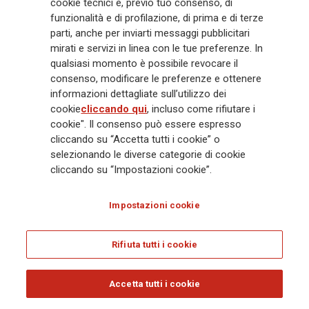
cookie tecnici e, previo tuo consenso, di
Amministratore Delegato e Direttore Generale di Generali
funzionalità e di profilazione, di prima e di terze
parti, anche per inviarti messaggi pubblicitari
Real Estate di Aldo Mazzocco, che è entrato nel mese di
mirati e servizi in linea con le tue preferenze. In
giugno a far parte del Consiglio di Amministrazione di
qualsiasi momento è possibile revocare il
Generali Real Estate.
consenso, modificare le preferenze e ottenere
informazioni dettagliate sull’utilizzo dei
Aumento di capitale
cookie
cliccando qui
, incluso come rifiutare i
cookie". Il consenso può essere espresso
In data 20 aprile è stato eseguito l’aumento del capitale
cliccando su “Accetta tutti i cookie” o
sociale in attuazione del Piano di incentivazione
selezionando le diverse categorie di cookie
denominato Long Term Incentive Plan, approvato
cliccando su “Impostazioni cookie”.
dall’Assemblea degli Azionisti della Società in data 30
aprile 2014. Il capitale sociale di Assicurazioni Generali
Impostazioni cookie
S.p.A., interamente sottoscritto e versato, risulta pertanto
suddiviso in 1.561.808.262 azioni ordinarie, ciascuna del
Rifiuta tutti i cookie
valore nominale di € 1.
Accetta tutti i cookie
Fitch conferma rating A- e outlook Stabile