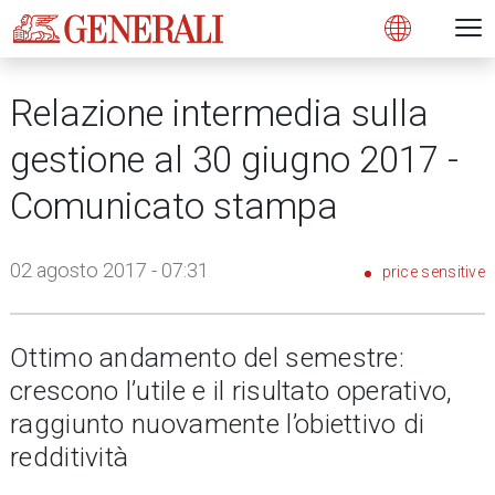
Open 
N
s
s
s
s
s
g
g
g
g
g
M
Open
Relazione intermedia sulla
gestione al 30 giugno 2017 -
Comunicato stampa
02 agosto 2017 - 07:31
price sensitive
Ottimo andamento del semestre:
crescono l’utile e il risultato operativo,
raggiunto nuovamente l’obiettivo di
redditività