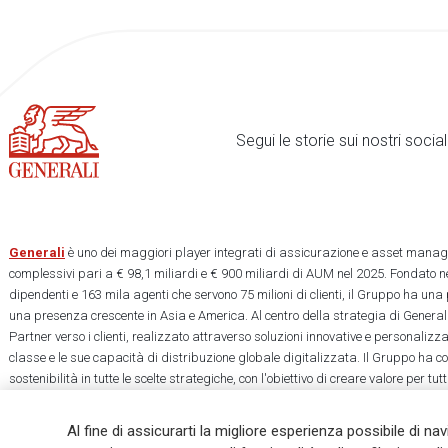
Segui le storie sui nostri soci
Generali
è uno dei maggiori player integrati di assicurazione e asset manage
complessivi pari a € 98,1 miliardi e € 900 miliardi di AUM nel 2025. Fondato ne
dipendenti e 163 mila agenti che servono 75 milioni di clienti, il Gruppo ha una
una presenza crescente in Asia e America. Al centro della strategia di Generali
Partner verso i clienti, realizzato attraverso soluzioni innovative e personalizz
classe e le sue capacità di distribuzione globale digitalizzata. Il Gruppo ha 
sostenibilità in tutte le scelte strategiche, con l'obiettivo di creare valore per tu
una società più equa e resiliente.
Al fine di assicurarti la migliore esperienza possibile di na