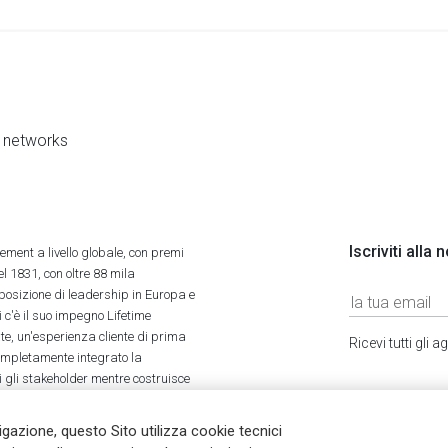
al networks
Iscriviti alla
ment a livello globale, con premi
l 1831, con oltre 88 mila
 posizione di leadership in Europa e
 c'è il suo impegno Lifetime
ate, un'esperienza cliente di prima
Ricevi tutti gli
completamente integrato la
tti gli stakeholder mentre costruisce
vigazione, questo Sito utilizza cookie tecnici