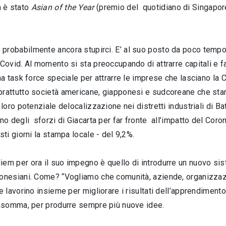
 è stato
Asian of the Year
(premio del quotidiano di Singapo
robabilmente ancora stupirci. E’ al suo posto da poco tempo e, 
 Covid. Al momento si sta preoccupando di attrarre capitali e f
una task force speciale per attrarre le imprese che lasciano la C
prattutto società americane, giapponesi e sudcoreane che st
a loro potenziale delocalizzazione nei distretti industriali di B
uno degli sforzi di Giacarta per far fronte all’impatto del Coro
esti giorni la stampa locale - del 9,2%.
em per ora il suo impegno è quello di introdurre un nuovo sistem
donesiani. Come? “Vogliamo che comunità, aziende, organizzaz
ne lavorino insieme per migliorare i risultati dell’apprendimento
 insomma, per produrre sempre più nuove idee.