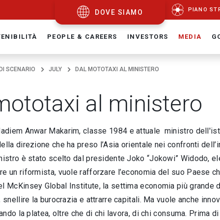
PIANO ST
DOVE SIAMO
ENIBILITÀ
PEOPLE & CAREERS
INVESTORS
MEDIA
G
 DI SCENARIO
JULY
DAL MOTOTAXI AL MINISTERO
mototaxi al ministero
Nadiem Anwar Makarim, classe 1984 e attuale ministro dell'ist
ella direzione che ha preso l’Asia orientale nei confronti del
inistro è stato scelto dal presidente Joko “Jokowi” Widodo, e
re un riformista, vuole rafforzare l’economia del suo Paese c
l McKinsey Global Institute, la settima economia più grande d
, snellire la burocrazia e attrarre capitali. Ma vuole anche in
rgando la platea, oltre che di chi lavora, di chi consuma. Prima d