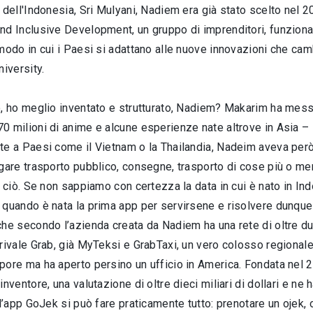
 dell'Indonesia, Sri Mulyani, Nadiem era già stato scelto nel
d Inclusive Development, un gruppo di imprenditori, funzionar
modo in cui i Paesi si adattano alle nuove innovazioni che cambi
niversity.
, ho meglio inventato e strutturato, Nadiem? Makarim ha messo
 milioni di anime e alcune esperienze nate altrove in Asia – s
te a Paesi come il Vietnam o la Thailandia, Nadeim aveva però
gare trasporto pubblico, consegne, trasporto di cose più o me
o ciò. Se non sappiamo con certezza la data in cui è nato in I
quando è nata la prima app per servirsene e risolvere dunque 
he secondo l’azienda creata da Nadiem ha una rete di oltre due m
rivale Grab, già MyTeksi e GrabTaxi, un vero colosso regionale
ore ma ha aperto persino un ufficio in America. Fondata nel 2
inventore, una valutazione di oltre dieci miliari di dollari e ne 
 l’app GoJek si può fare praticamente tutto: prenotare un ojek, 