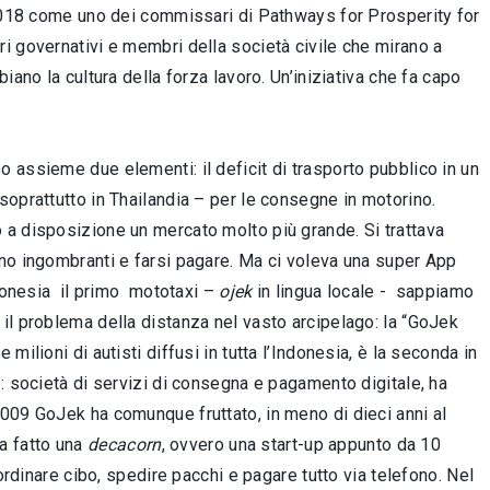
 2018 come uno dei commissari di Pathways for Prosperity for
i governativi e membri della società civile che mirano a
ano la cultura della forza lavoro. Un’iniziativa che fa capo
 assieme due elementi: il deficit di trasporto pubblico in un
oprattutto in Thailandia – per le consegne in motorino.
 a disposizione un mercato molto più grande. Si trattava
no ingombranti e farsi pagare. Ma ci voleva una super App
ndonesia il primo mototaxi –
ojek
in lingua locale - sappiamo
il problema della distanza nel vasto arcipelago: la “GoJek
ilioni di autisti diffusi in tutta l’Indonesia, è la seconda in
: società di servizi di consegna e pagamento digitale, ha
009 GoJek ha comunque fruttato, in meno di dieci anni al
ha fatto una
decacorn
, ovvero una start-up appunto da 10
ordinare cibo, spedire pacchi e pagare tutto via telefono. Nel