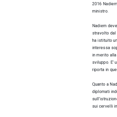
2016 Nadiem
ministro.
Nadiem deve p
stravolto dal
ha istituito 
interessa so
in merito all
sviluppo. E’ 
riporta in qu
Quanto a Nadi
diplomati in
sull’istruzio
sui cervelli