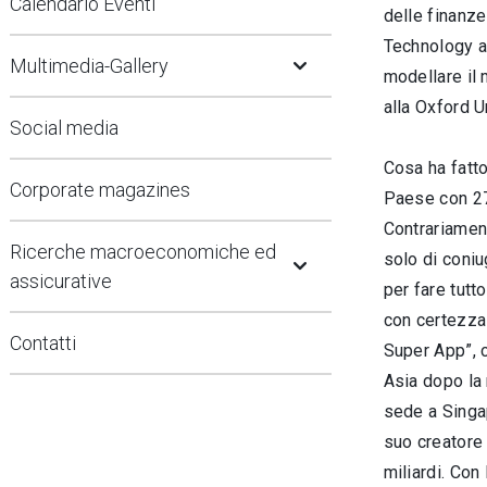
Calendario Eventi
delle finanze
Open Submenu
Technology an
Multimedia-Gallery
modellare il 
alla Oxford U
Social media
Cosa ha fatto
Corporate magazines
Paese con 270
Contrariamen
Open Submenu
Ricerche macroeconomiche ed
solo di coniu
assicurative
per fare tutt
con certezza 
Contatti
Super App”, c
Asia dopo la 
sede a Singap
suo creatore 
miliardi. Con