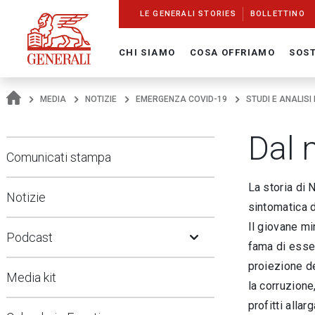
Navigate On Generali.com
shortcut to press release
shortcut to financial figures
shortcut to financial calendar
shortcut to Generali stock
shortcut to career
go to HomePage
go to search
go to map
go to Italian version
go to English version
Main content
LE GENERALI STORIES
BOLLETTINO
CHI SIAMO
COSA OFFRIAMO
SOST
MEDIA
NOTIZIE
EMERGENZA COVID-19
STUDI E ANALISI
Dal 
Comunicati stampa
La storia di 
Notizie
sintomatica d
Open Submenu
Il giovane m
Podcast
fama di esse
proiezione de
Media kit
la corruzione
profitti alla