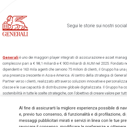
Segui le storie sui nostri soci
Generali
è uno dei maggiori player integrati di assicurazione e asset manage
complessivi pari a € 98,1 miliardi e € 900 miliardi di AUM nel 2025. Fondato ne
dipendenti e 163 mila agenti che servono 75 milioni di clienti, il Gruppo ha una
una presenza crescente in Asia e America. Al centro della strategia di Generali
Partner verso i clienti, realizzato attraverso soluzioni innovative e personalizz
classe e le sue capacità di distribuzione globale digitalizzata. Il Gruppo ha 
sostenibilità in tutte le scelte strategiche, con l'obiettivo di creare valore per tu
una società più equa e resiliente.
Al fine di assicurarti la migliore esperienza possibile di na
e, previo tuo consenso, di funzionalità e di profilazione, di 
messaggi pubblicitari mirati e servizi in linea con le tue p
revocare il consenso, modificare le preferenze e ottenere i