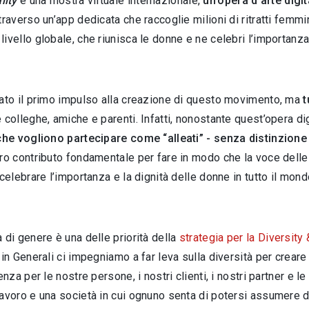
ity
è una mostra virtuale internazionale,
un’opera d’arte digit
traverso un’app dedicata che raccoglie milioni di ritratti femmi
ivello globale, che riunisca le donne e ne celebri l’importanza 
dato il primo impulso alla creazione di questo movimento, ma
t
 colleghe, amiche e parenti. Infatti, nonostante quest’opera di
 che vogliono partecipare come “alleati” - senza distinzion
ro contributo fondamentale per fare in modo che la voce delle 
 celebrare l’importanza e la dignità delle donne in tutto il mond
 di genere è una delle priorità della
strategia per la Diversity 
 in Generali ci impegniamo a far leva sulla diversità per creare
enza per le nostre persone, i nostri clienti, i nostri partner e l
avoro e una società in cui ognuno senta di potersi assumere de