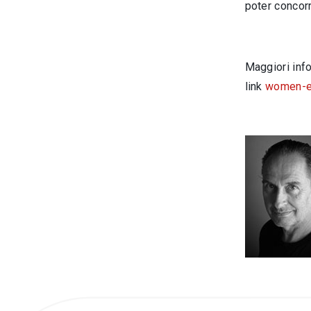
poter concor
Maggiori inf
link
women-eq