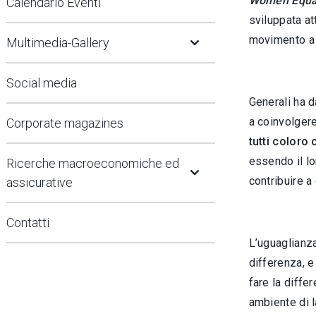
Women Equal
Calendario Eventi
sviluppata at
Open Submenu
movimento a l
Multimedia-Gallery
Social media
Generali ha 
a coinvolgere
Corporate magazines
tutti coloro
Open Submenu
essendo il lo
Ricerche macroeconomiche ed
contribuire a
assicurative
Contatti
L’uguaglianza
differenza, e
fare la differ
ambiente di l