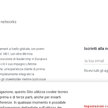
al networks
Iscriviti alla
ment a livello globale, con premi
l 1831, con oltre 88 mila
 posizione di leadership in Europa e
 c'è il suo impegno Lifetime
ate, un'esperienza cliente di prima
Ricevi tutti gli
completamente integrato la
tti gli stakeholder mentre costruisce
vigazione, questo Sito utilizza cookie tecnici
prima e di terze parti, anche per inviarti
referenze. In qualsiasi momento è possibile
Impostazioni c
nformazioni dettagliate sull’utilizzo dei