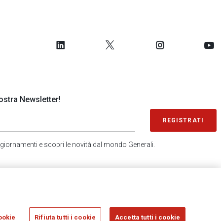
 nostra Newsletter!
REGISTRATI
 aggiornamenti e scopri le novità dal mondo Generali.
SONDAGGIO IN 2 MINUTI
RICEVI AGGIORNAMENTI
ookie
Rifiuta tutti i cookie
Accetta tutti i cookie