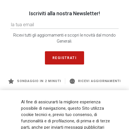
Iscriviti alla nostra Newsletter!
Ricevi tutti gli aggiornamenti e scopri le novità dal mondo
Generali.
REGISTRATI
SONDAGGIO IN 2 MINUTI
RICEVI AGGIORNAMENTI
Generali
è uno dei maggiori player integrati di assicurazione e asset
Al fine di assicurarti la migliore esperienza
management a livello globale, con premi complessivi pari a € 98,1
possibile di navigazione, questo Sito utilizza
miliardi e € 900 miliardi di AUM nel 2025. Fondato nel 1831, con oltre 88
cookie tecnici e, previo tuo consenso, di
mila dipendenti e 163 mila agenti che servono 75 milioni di clienti, il
funzionalità e di profilazione, di prima e di terze
Gruppo ha una posizione di leadership in Europa e una presenza
crescente in Asia e America. Al centro della strategia di Generali c'è il suo
parti, anche per inviarti messaggi pubblicitari