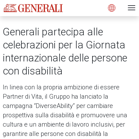
Open 
N
s
s
s
s
s
g
g
g
g
g
M
Open
Generali partecipa alle
celebrazioni per la Giornata
internazionale delle persone
con disabilità
In linea con la propria ambizione di essere
Partner di Vita, il Gruppo ha lanciato la
campagna “DiverseAbility” per cambiare
prospettiva sulla disabilità e promuovere una
cultura e un ambiente di lavoro inclusivi, per
garantire alle persone con disabilità la