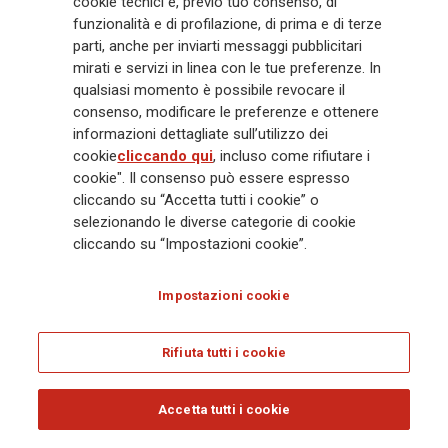
cookie tecnici e, previo tuo consenso, di
mila dipendenti e 163 mila agenti che servono 75 milioni di clienti, il
funzionalità e di profilazione, di prima e di terze
Gruppo ha una posizione di leadership in Europa e una presenza
crescente in Asia e America. Al centro della strategia di Generali c'è il suo
parti, anche per inviarti messaggi pubblicitari
impegno Lifetime Partner verso i clienti, realizzato attraverso soluzioni
mirati e servizi in linea con le tue preferenze. In
innovative e personalizzate, un'esperienza cliente di prima classe e le sue
qualsiasi momento è possibile revocare il
capacità di distribuzione globale digitalizzata. Il Gruppo ha
consenso, modificare le preferenze e ottenere
completamente integrato la sostenibilità in tutte le scelte strategiche, con
informazioni dettagliate sull’utilizzo dei
l'obiettivo di creare valore per tutti gli stakeholder mentre costruisce una
cookie
cliccando qui
, incluso come rifiutare i
società più equa e resiliente.
cookie". Il consenso può essere espresso
cliccando su “Accetta tutti i cookie” o
selezionando le diverse categorie di cookie
Legal Info
Cookie Policy
Privacy & GDPR
FATCA
cliccando su “Impostazioni cookie”.
EMIR exemption
Olocausto
Accessibilità
Whistleblowing
Impostazioni cookie
Glossary
FAQ
Rifiuta tutti i cookie
© Assicurazioni Generali S.p.A. - C.F. 00079760328 E P. IVA DI GRUPPO
01333550323
Accetta tutti i cookie