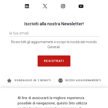
Iscriviti alla nostra Newsletter!
Ricevi tutti gli aggiornamenti e scopri le novità dal mondo
Generali.
REGISTRATI
SONDAGGIO IN 2 MINUTI
RICEVI AGGIORNAMENTI
Generali
è uno dei maggiori player integrati di assicurazione e asset
Al fine di assicurarti la migliore esperienza
management a livello globale, con premi complessivi pari a € 98,1
possibile di navigazione, questo Sito utilizza
miliardi e € 900 miliardi di AUM nel 2025. Fondato nel 1831, con oltre 88