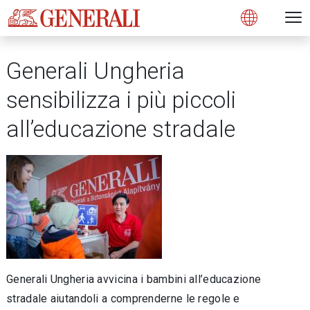
Open 
N
s
s
s
s
s
g
g
g
g
g
M
Open
Generali Ungheria
sensibilizza i più piccoli
all’educazione stradale
Generali Ungheria avvicina i bambini all’educazione
stradale aiutandoli a comprenderne le regole e