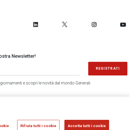
 nostra Newsletter!
REGISTRATI
 aggiornamenti e scopri le novità dal mondo Generali.
SONDAGGIO IN 2 MINUTI
RICEVI AGGIORNAMENTI
ookie
Rifiuta tutti i cookie
Accetta tutti i cookie