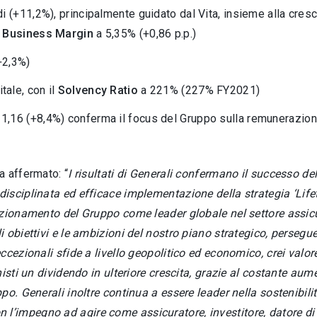
di (+11,2%), principalmente guidato dal Vita, insieme alla cresc
 Business Margin
a 5,35% (+0,86 p.p.)
(+2,3%)
tale, con il
Solvency Ratio
a 221% (227% FY2021)
 1,16 (+8,4%) conferma il focus del Gruppo sulla remunerazione
ha affermato: “
I risultati di Generali confermano il successo de
isciplinata ed efficace implementazione della strategia ‘Life
izionamento del Gruppo come leader globale nel settore assicu
 obiettivi e le ambizioni del nostro piano strategico, persegu
cezionali sfide a livello geopolitico ed economico, crei valore 
sti un dividendo in ulteriore crescita, grazie al costante aumen
po. Generali inoltre continua a essere leader nella sostenibil
 con l’impegno ad agire come assicuratore, investitore, datore di