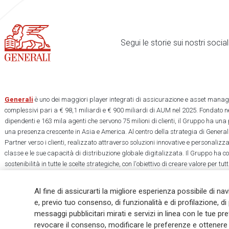
Segui le storie sui nostri soci
Generali
è uno dei maggiori player integrati di assicurazione e asset manage
complessivi pari a € 98,1 miliardi e € 900 miliardi di AUM nel 2025. Fondato ne
dipendenti e 163 mila agenti che servono 75 milioni di clienti, il Gruppo ha una
una presenza crescente in Asia e America. Al centro della strategia di Generali
Partner verso i clienti, realizzato attraverso soluzioni innovative e personalizz
classe e le sue capacità di distribuzione globale digitalizzata. Il Gruppo ha 
sostenibilità in tutte le scelte strategiche, con l'obiettivo di creare valore per tu
una società più equa e resiliente.
Al fine di assicurarti la migliore esperienza possibile di na
e, previo tuo consenso, di funzionalità e di profilazione, di 
messaggi pubblicitari mirati e servizi in linea con le tue p
revocare il consenso, modificare le preferenze e ottenere i