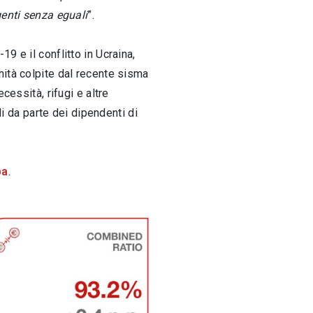
genti senza eguali
”.
9 e il conflitto in Ucraina,
nità colpite dal recente sisma
cessità, rifugi e altre
di da parte dei dipendenti di
pa
.