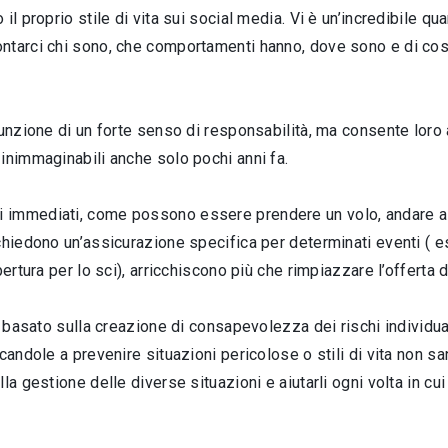
l proprio stile di vita sui social media. Vi è un’incredibile qu
ontarci chi sono, che comportamenti hanno, dove sono e di co
sunzione di un forte senso di responsabilità, ma consente loro 
inimmaginabili anche solo pochi anni fa.
 immediati, come possono essere prendere un volo, andare all’
chiedono un’assicurazione specifica per determinati eventi ( e
ertura per lo sci), arricchiscono più che rimpiazzare l’offerta di
iù basato sulla creazione di consapevolezza dei rischi individu
candole a prevenire situazioni pericolose o stili di vita non sa
la gestione delle diverse situazioni e aiutarli ogni volta in cui