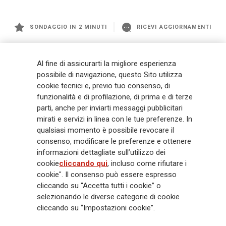
SONDAGGIO IN 2 MINUTI
RICEVI AGGIORNAMENTI
Generali
è uno dei maggiori player integrati di assicurazione e asset
Al fine di assicurarti la migliore esperienza
management a livello globale, con premi complessivi pari a € 98,1
possibile di navigazione, questo Sito utilizza
miliardi e € 900 miliardi di AUM nel 2025. Fondato nel 1831, con oltre 88
cookie tecnici e, previo tuo consenso, di
mila dipendenti e 163 mila agenti che servono 75 milioni di clienti, il
funzionalità e di profilazione, di prima e di terze
Gruppo ha una posizione di leadership in Europa e una presenza
crescente in Asia e America. Al centro della strategia di Generali c'è il suo
parti, anche per inviarti messaggi pubblicitari
impegno Lifetime Partner verso i clienti, realizzato attraverso soluzioni
mirati e servizi in linea con le tue preferenze. In
innovative e personalizzate, un'esperienza cliente di prima classe e le sue
qualsiasi momento è possibile revocare il
capacità di distribuzione globale digitalizzata. Il Gruppo ha
consenso, modificare le preferenze e ottenere
completamente integrato la sostenibilità in tutte le scelte strategiche, con
informazioni dettagliate sull’utilizzo dei
l'obiettivo di creare valore per tutti gli stakeholder mentre costruisce una
cookie
cliccando qui
, incluso come rifiutare i
società più equa e resiliente.
cookie". Il consenso può essere espresso
cliccando su “Accetta tutti i cookie” o
selezionando le diverse categorie di cookie
Legal Info
Cookie Policy
Privacy & GDPR
FATCA
cliccando su “Impostazioni cookie”.
EMIR exemption
Olocausto
Accessibilità
Whistleblowing