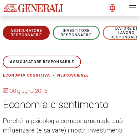
Open 
N
s
s
s
s
s
g
g
g
g
g
M
Open
DATORE DI
ASSICURATORE
INVESTITORE
LAVORO
RESPONSABILE
RESPONSABILE
RESPONSABIL
ASSICURATORE RESPONSABILE
ECONOMIA COGNITIVA
NEUROSCIENZE
08 giugno 2016
Economia e sentimento
Perché la psicologia comportamentale può
influenzare (e salvare) i nostri investimenti