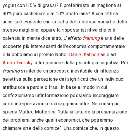
yogurt con il 5% di grassi? E preferireste un maglione al
90% puro cachemire o al 10% misto lana? A una lettura
accorta è evidente che si tratta dello stesso yogurt e dello
stesso maglione, eppure la risposta istintiva che ci è
balenata in mente dice altro. L’
effetto
framing
è una delle
scoperte più interessanti dell’economia comportamentale
e la dobbiamo al premio Nobel
Daniel Kahneman
e ad
Amos Tversky
, altro pioniere della psicologia cognitiva. Per
framing
si intende un processo inevitabile di influenza
selettiva sulla percezione dei significati che un individuo
attribuisce a parole o frasi. In base al modo in cui
confezioniamo un’informazione possiamo incoraggiare
certe interpretazioni e scoraggiarne altre. Ne consegue,
spiega Matteo Motterlini: “tutta un’arte della presentazione
dei problemi, anche quelli economici, che potremmo
chiamare arte della cornice”. Una cornice che, in questo