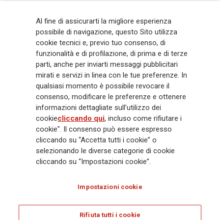
Generali
è uno dei maggiori player integrati di assicurazione e asset
Al fine di assicurarti la migliore esperienza
management a livello globale, con premi complessivi pari a € 98,1
possibile di navigazione, questo Sito utilizza
miliardi e € 900 miliardi di AUM nel 2025. Fondato nel 1831, con oltre 88
cookie tecnici e, previo tuo consenso, di
mila dipendenti e 163 mila agenti che servono 75 milioni di clienti, il
funzionalità e di profilazione, di prima e di terze
Gruppo ha una posizione di leadership in Europa e una presenza
crescente in Asia e America. Al centro della strategia di Generali c'è il suo
parti, anche per inviarti messaggi pubblicitari
impegno Lifetime Partner verso i clienti, realizzato attraverso soluzioni
mirati e servizi in linea con le tue preferenze. In
innovative e personalizzate, un'esperienza cliente di prima classe e le sue
qualsiasi momento è possibile revocare il
capacità di distribuzione globale digitalizzata. Il Gruppo ha
consenso, modificare le preferenze e ottenere
completamente integrato la sostenibilità in tutte le scelte strategiche, con
informazioni dettagliate sull’utilizzo dei
l'obiettivo di creare valore per tutti gli stakeholder mentre costruisce una
cookie
cliccando qui
, incluso come rifiutare i
società più equa e resiliente.
cookie". Il consenso può essere espresso
cliccando su “Accetta tutti i cookie” o
selezionando le diverse categorie di cookie
Legal Info
Cookie Policy
Privacy & GDPR
FATCA
cliccando su “Impostazioni cookie”.
EMIR exemption
Olocausto
Accessibilità
Whistleblowing
Impostazioni cookie
Glossary
FAQ
Rifiuta tutti i cookie