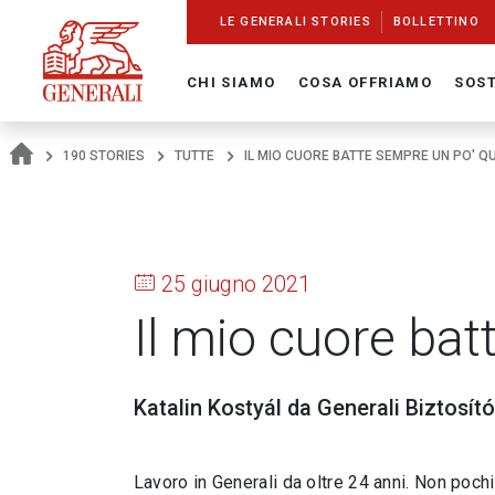
Navigate On Generali.com
shortcut to press release
shortcut to financial figures
shortcut to financial calendar
shortcut to Generali stock
shortcut to career
go to HomePage
go to search
go to map
go to Italian version
go to English version
Main content
LE GENERALI STORIES
BOLLETTINO
CHI SIAMO
COSA OFFRIAMO
SOST
190 STORIES
TUTTE
IL MIO CUORE BATTE SEMPRE UN PO' QU
25 giugno 2021
Il mio cuore bat
Katalin Kostyál da Generali Biztosító
Lavoro in Generali da oltre 24 anni. Non pochi.