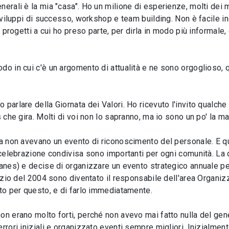
nerali è la mia "casa". Ho un milione di esperienze, molti dei 
, sviluppi di successo, workshop e team building. Non è facile 
i progetti a cui ho preso parte, per dirla in modo più informale,
do in cui c'è un argomento di attualità e ne sono orgoglioso, q
parlare della Giornata dei Valori. Ho ricevuto l'invito qualche
s che gira. Molti di voi non lo sapranno, ma io sono un po' la m
oca non avevano un evento di riconoscimento del personale. E q
a celebrazione condivisa sono importanti per ogni comunità. La
eanes) e decise di organizzare un evento strategico annuale pe
inizio del 2004 sono diventato il responsabile dell'area Organi
tto per questo, e di farlo immediatamente.
on erano molto forti, perché non avevo mai fatto nulla del ge
rrori iniziali e organizzato eventi sempre migliori. Inizialmen