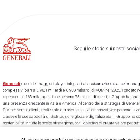
Segui le storie sui nostri soci
Generali
è uno dei maggiori player integrati di assicurazione e asset manage
complessivi pari a € 98,1 miliardi e € 900 miliardi di AUM nel 2025. Fondato ne
dipendenti e 163 mila agenti che servono 75 milioni di clienti, il Gruppo ha una
una presenza crescente in Asia e America. Al centro della strategia di Generali
Partner verso i clienti, realizzato attraverso soluzioni innovative e personalizz
classe e le sue capacità di distribuzione globale digitalizzata. Il Gruppo ha 
sostenibilità in tutte le scelte strategiche, con l'obiettivo di creare valore per tu
una società più equa e resiliente.
Al fine di assicurarti la migliore esperienza possibile di na