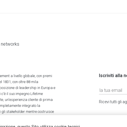
al networks
Iscriviti alla
ment a livello globale, con premi
l 1831, con oltre 88 mila
 posizione di leadership in Europa e
 c'è il suo impegno Lifetime
ate, un'esperienza cliente di prima
Ricevi tutti gli
completamente integrato la
tti gli stakeholder mentre costruisce
vigazione, questo Sito utilizza cookie tecnici