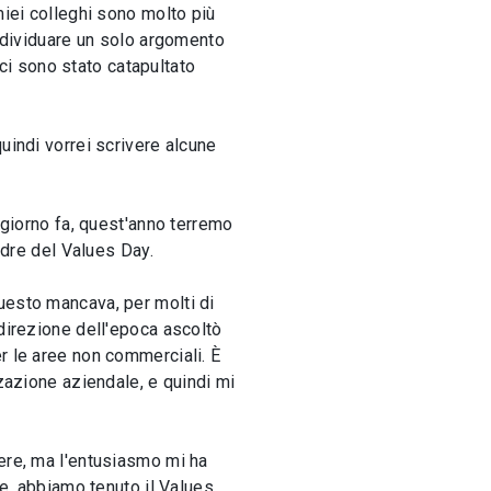
miei colleghi sono molto più
individuare un solo argomento
 ci sono stato catapultato
uindi vorrei scrivere alcune
 giorno fa, quest'anno terremo
adre del Values Day.
uesto mancava, per molti di
 direzione dell'epoca ascoltò
r le aree non commerciali. È
zzazione aziendale, e quindi mi
nere, ma l'entusiasmo mi ha
te, abbiamo tenuto il Values