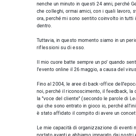
nenche un minuto in questi 24 anni, perché Ge
che colleghi, ormai amici, con i quali lavoro
ora, perché mi sono sentito coinvolto in tutti 
dentro.
Tuttavia, in questo momento siamo in un perio
riflessioni su di esso.
Il mio cuore batte sempre un po' quando sento 
l'evento online il 26 maggio, a causa del viru
Fino al 2004, le aree di back-office dell'ep
noi, perché il riconoscimento, il feedback, l
la "voce del cliente" (secondo le parole di L
qui che sono entrato in gioco io, perché all'
è stato affidato il compito di avere un conce
Le mie capacità di organizzazione di eventi n
portato avanti e abbiamo imparato dai nostri e