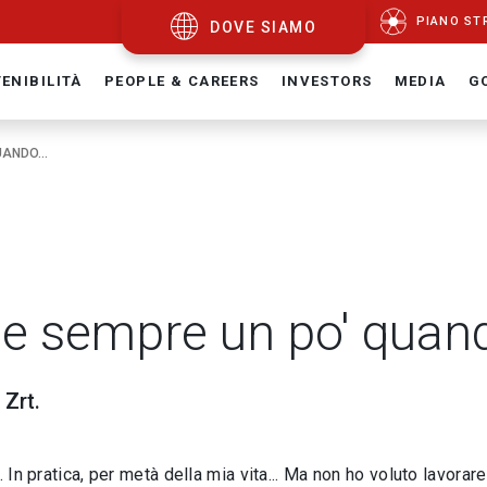
PIANO ST
DOVE SIAMO
ENIBILITÀ
PEOPLE & CAREERS
INVESTORS
MEDIA
G
ANDO...
te sempre un po' quand
 Zrt.
 In pratica, per metà della mia vita... Ma non ho voluto lavorar