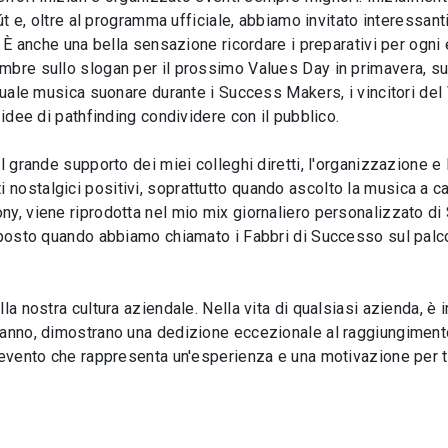
út e, oltre al programma ufficiale, abbiamo invitato interessanti 
. È anche una bella sensazione ricordare i preparativi per ogni 
bre sullo slogan per il prossimo Values Day in primavera, su 
 quale musica suonare durante i Success Makers, i vincitori del
 idee di pathfinding condividere con il pubblico.
l grande supporto dei miei colleghi diretti, l'organizzazione e
nostalgici positivi, soprattutto quando ascolto la musica a c
ny, viene riprodotta nel mio mix giornaliero personalizzato di
oposto quando abbiamo chiamato i Fabbri di Successo sul palco
.
la nostra cultura aziendale. Nella vita di qualsiasi azienda, è 
 anno, dimostrano una dedizione eccezionale al raggiungimento 
 evento che rappresenta un'esperienza e una motivazione per tut