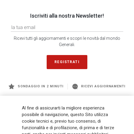
Iscriviti alla nostra Newsletter!
Ricevi tutti gli aggiornamenti e scopri le novità dal mondo
Generali.
REGISTRATI
SONDAGGIO IN 2 MINUTI
RICEVI AGGIORNAMENTI
Generali
è uno dei maggiori player integrati di assicurazione e asset
Al fine di assicurarti la migliore esperienza
management a livello globale, con premi complessivi pari a € 98,1
possibile di navigazione, questo Sito utilizza
miliardi e € 900 miliardi di AUM nel 2025. Fondato nel 1831, con oltre 88
cookie tecnici e, previo tuo consenso, di
mila dipendenti e 163 mila agenti che servono 75 milioni di clienti, il
Gruppo ha una posizione di leadership in Europa e una presenza
funzionalità e di profilazione, di prima e di terze
crescente in Asia e America. Al centro della strategia di Generali c'è il suo