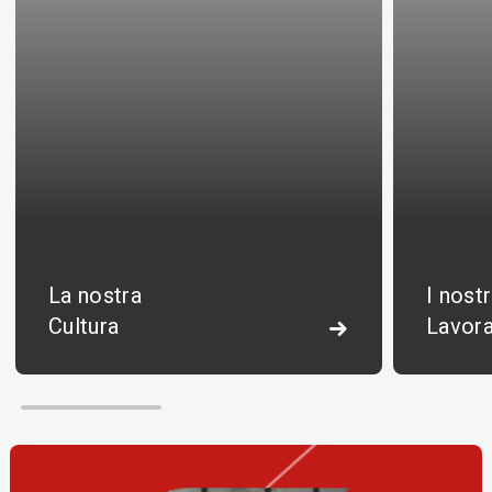
La nostra
I nost
Cultura
Lavor