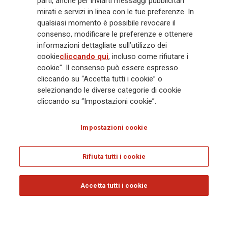
parti, anche per inviarti messaggi pubblicitari
impegno Lifetime Partner verso i clienti, realizzato attraverso soluzioni
mirati e servizi in linea con le tue preferenze. In
innovative e personalizzate, un'esperienza cliente di prima classe e le sue
qualsiasi momento è possibile revocare il
capacità di distribuzione globale digitalizzata. Il Gruppo ha
consenso, modificare le preferenze e ottenere
completamente integrato la sostenibilità in tutte le scelte strategiche, con
informazioni dettagliate sull’utilizzo dei
l'obiettivo di creare valore per tutti gli stakeholder mentre costruisce una
cookie
cliccando qui
, incluso come rifiutare i
società più equa e resiliente.
cookie". Il consenso può essere espresso
cliccando su “Accetta tutti i cookie” o
selezionando le diverse categorie di cookie
Legal Info
Cookie Policy
Privacy & GDPR
FATCA
cliccando su “Impostazioni cookie”.
EMIR exemption
Olocausto
Accessibilità
Whistleblowing
Impostazioni cookie
Glossary
FAQ
Rifiuta tutti i cookie
© Assicurazioni Generali S.p.A. - C.F. 00079760328 E P. IVA DI GRUPPO
01333550323
Accetta tutti i cookie