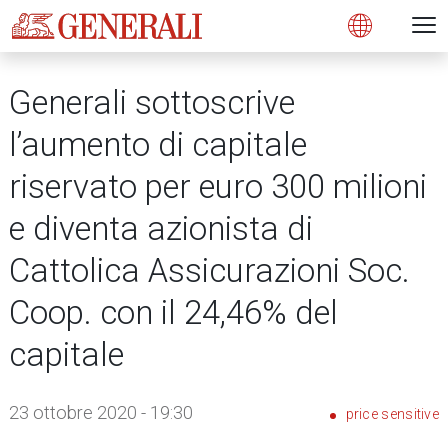
Open 
N
s
s
s
s
s
g
g
g
g
g
M
Open
Generali sottoscrive
l’aumento di capitale
riservato per euro 300 milioni
e diventa azionista di
Cattolica Assicurazioni Soc.
Coop. con il 24,46% del
capitale
23 ottobre 2020 - 19:30
price sensitive