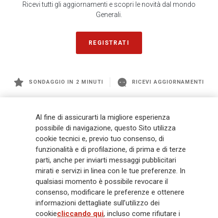
Ricevi tutti gli aggiornamenti e scopri le novità dal mondo
Generali.
REGISTRATI
SONDAGGIO IN 2 MINUTI
RICEVI AGGIORNAMENTI
Generali
è uno dei maggiori player integrati di assicurazione e asset
Al fine di assicurarti la migliore esperienza
management a livello globale, con premi complessivi pari a € 98,1
possibile di navigazione, questo Sito utilizza
miliardi e € 900 miliardi di AUM nel 2025. Fondato nel 1831, con oltre 88
cookie tecnici e, previo tuo consenso, di
mila dipendenti e 163 mila agenti che servono 75 milioni di clienti, il
funzionalità e di profilazione, di prima e di terze
Gruppo ha una posizione di leadership in Europa e una presenza
crescente in Asia e America. Al centro della strategia di Generali c'è il suo
parti, anche per inviarti messaggi pubblicitari
impegno Lifetime Partner verso i clienti, realizzato attraverso soluzioni
mirati e servizi in linea con le tue preferenze. In
innovative e personalizzate, un'esperienza cliente di prima classe e le sue
qualsiasi momento è possibile revocare il
capacità di distribuzione globale digitalizzata. Il Gruppo ha
consenso, modificare le preferenze e ottenere
completamente integrato la sostenibilità in tutte le scelte strategiche, con
informazioni dettagliate sull’utilizzo dei
l'obiettivo di creare valore per tutti gli stakeholder mentre costruisce una
cookie
cliccando qui
, incluso come rifiutare i