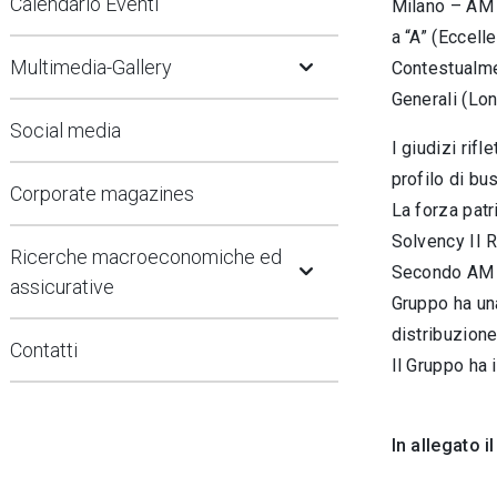
Calendario Eventi
Milano – AM B
a “A” (Eccell
Open Submenu
Multimedia-Gallery
Contestualmen
Generali (Lon
Social media
I giudizi rif
profilo di bu
Corporate magazines
La forza patr
Solvency II R
Open Submenu
Ricerche macroeconomiche ed
Secondo AM Be
assicurative
Gruppo ha una
distribuzione
Contatti
Il Gruppo ha 
In allegato