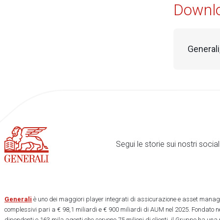
Downl
Generali
Segui le storie sui nostri soci
Generali
è uno dei maggiori player integrati di assicurazione e asset manage
complessivi pari a € 98,1 miliardi e € 900 miliardi di AUM nel 2025. Fondato ne
dipendenti e 163 mila agenti che servono 75 milioni di clienti, il Gruppo ha una