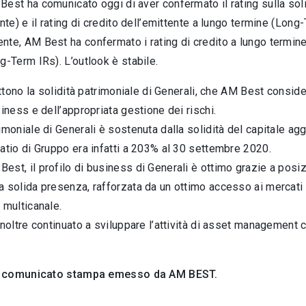
est ha comunicato oggi di aver confermato il rating sulla solid
ente) e il rating di credito dell’emittente a lungo termine (Long
te, AM Best ha confermato i rating di credito a lungo termine r
g-Term IRs). L’outlook è stabile.
lettono la solidità patrimoniale di Generali, che AM Best consid
siness e dell’appropriata gestione dei rischi.
imoniale di Generali è sostenuta dalla solidità del capitale aggi
atio di Gruppo era infatti a 203% al 30 settembre 2020.
st, il profilo di business di Generali è ottimo grazie a posizio
 solida presenza, rafforzata da un ottimo accesso ai mercati a
 multicanale.
inoltre continuato a sviluppare l’attività di asset management c
 il comunicato stampa emesso da AM BEST.