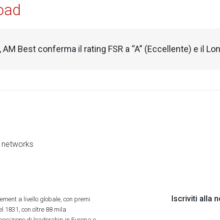
oad
, AM Best conferma il rating FSR a “A” (Eccellente) e il Lo
al networks
Iscriviti alla
ment a livello globale, con premi
l 1831, con oltre 88 mila
 posizione di leadership in Europa e