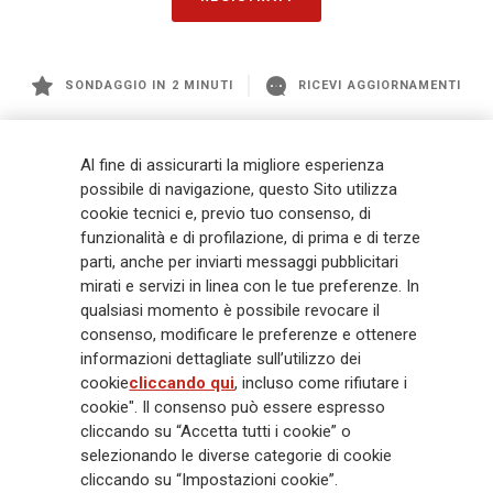
SONDAGGIO IN 2 MINUTI
RICEVI AGGIORNAMENTI
Generali
è uno dei maggiori player integrati di assicurazione e asset
Al fine di assicurarti la migliore esperienza
management a livello globale, con premi complessivi pari a € 98,1
possibile di navigazione, questo Sito utilizza
miliardi e € 900 miliardi di AUM nel 2025. Fondato nel 1831, con oltre 88
cookie tecnici e, previo tuo consenso, di
mila dipendenti e 163 mila agenti che servono 75 milioni di clienti, il
funzionalità e di profilazione, di prima e di terze
Gruppo ha una posizione di leadership in Europa e una presenza
crescente in Asia e America. Al centro della strategia di Generali c'è il suo
parti, anche per inviarti messaggi pubblicitari
impegno Lifetime Partner verso i clienti, realizzato attraverso soluzioni
mirati e servizi in linea con le tue preferenze. In
innovative e personalizzate, un'esperienza cliente di prima classe e le sue
qualsiasi momento è possibile revocare il
capacità di distribuzione globale digitalizzata. Il Gruppo ha
consenso, modificare le preferenze e ottenere
completamente integrato la sostenibilità in tutte le scelte strategiche, con
informazioni dettagliate sull’utilizzo dei
l'obiettivo di creare valore per tutti gli stakeholder mentre costruisce una
cookie
cliccando qui
, incluso come rifiutare i
società più equa e resiliente.
cookie". Il consenso può essere espresso
cliccando su “Accetta tutti i cookie” o
selezionando le diverse categorie di cookie
Legal Info
Cookie Policy
Privacy & GDPR
FATCA
cliccando su “Impostazioni cookie”.