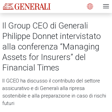
Open 
N
s
s
s
s
s
g
g
g
g
g
M
Open
Il Group CEO di Generali
Philippe Donnet intervistato
alla conferenza “Managing
Assets for Insurers” del
Financial Times
Il GCEO ha discusso il contributo del settore
assicurativo e di Generali alla ripresa
sostenibile e alla preparazione in caso di rischi
futuri