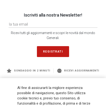
Iscriviti alla nostra Newsletter!
Ricevi tutti gli aggiornamenti e scopri le novità dal mondo
Generali.
REGISTRATI
SONDAGGIO IN 2 MINUTI
RICEVI AGGIORNAMENTI
Generali
è uno dei maggiori player integrati di assicurazione e asset
Al fine di assicurarti la migliore esperienza
management a livello globale, con premi complessivi pari a € 98,1
possibile di navigazione, questo Sito utilizza
miliardi e € 900 miliardi di AUM nel 2025. Fondato nel 1831, con oltre 88
cookie tecnici e, previo tuo consenso, di
mila dipendenti e 163 mila agenti che servono 75 milioni di clienti, il
funzionalità e di profilazione, di prima e di terze
Gruppo ha una posizione di leadership in Europa e una presenza