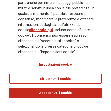
crescente in Asia e America. Al centro della strategia di Generali c'è il suo
parti, anche per inviarti messaggi pubblicitari
impegno Lifetime Partner verso i clienti, realizzato attraverso soluzioni
mirati e servizi in linea con le tue preferenze. In
innovative e personalizzate, un'esperienza cliente di prima classe e le sue
qualsiasi momento è possibile revocare il
capacità di distribuzione globale digitalizzata. Il Gruppo ha
consenso, modificare le preferenze e ottenere
completamente integrato la sostenibilità in tutte le scelte strategiche, con
informazioni dettagliate sull’utilizzo dei
l'obiettivo di creare valore per tutti gli stakeholder mentre costruisce una
cookie
cliccando qui
, incluso come rifiutare i
società più equa e resiliente.
cookie". Il consenso può essere espresso
cliccando su “Accetta tutti i cookie” o
selezionando le diverse categorie di cookie
Legal Info
Cookie Policy
Privacy & GDPR
FATCA
cliccando su “Impostazioni cookie”.
EMIR exemption
Olocausto
Accessibilità
Whistleblowing
Impostazioni cookie
Glossary
FAQ
Rifiuta tutti i cookie
© Assicurazioni Generali S.p.A. - C.F. 00079760328 E P. IVA DI GRUPPO
01333550323
Accetta tutti i cookie