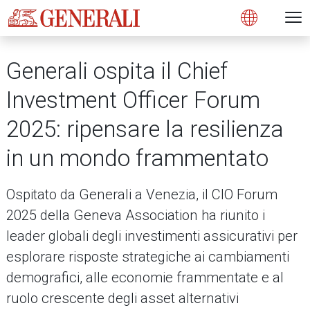
Open 
N
s
s
s
s
s
g
g
g
g
g
M
Open
Generali ospita il Chief
Investment Officer Forum
2025: ripensare la resilienza
in un mondo frammentato
Ospitato da Generali a Venezia, il CIO Forum
2025 della Geneva Association ha riunito i
leader globali degli investimenti assicurativi per
esplorare risposte strategiche ai cambiamenti
demografici, alle economie frammentate e al
ruolo crescente degli asset alternativi