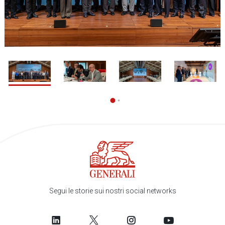
1 / 5
2
Segui le storie sui nostri social networks