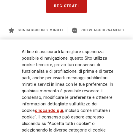
REGISTRATI
SONDAGGIO IN 2 MINUTI
RICEVI AGGIORNAMENTI
Generali
è uno dei maggiori player integrati di assicurazione e asset
Al fine di assicurarti la migliore esperienza
management a livello globale, con premi complessivi pari a € 98,1
possibile di navigazione, questo Sito utilizza
miliardi e € 900 miliardi di AUM nel 2025. Fondato nel 1831, con oltre 88
cookie tecnici e, previo tuo consenso, di
mila dipendenti e 163 mila agenti che servono 75 milioni di clienti, il
Gruppo ha una posizione di leadership in Europa e una presenza
funzionalità e di profilazione, di prima e di terze
crescente in Asia e America. Al centro della strategia di Generali c'è il suo
parti, anche per inviarti messaggi pubblicitari
impegno Lifetime Partner verso i clienti, realizzato attraverso soluzioni
mirati e servizi in linea con le tue preferenze. In
innovative e personalizzate, un'esperienza cliente di prima classe e le sue
qualsiasi momento è possibile revocare il
capacità di distribuzione globale digitalizzata. Il Gruppo ha
consenso, modificare le preferenze e ottenere
completamente integrato la sostenibilità in tutte le scelte strategiche, con
informazioni dettagliate sull’utilizzo dei
l'obiettivo di creare valore per tutti gli stakeholder mentre costruisce una
cookie
cliccando qui
, incluso come rifiutare i
società più equa e resiliente.
cookie". Il consenso può essere espresso
cliccando su “Accetta tutti i cookie” o
selezionando le diverse categorie di cookie