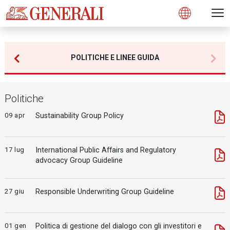
Open 
N
s
s
s
s
s
g
g
g
g
g
M
Open
POLITICHE E LINEE GUIDA
Politiche
09 apr
Sustainability Group Policy
17 lug
International Public Affairs and Regulatory
advocacy Group Guideline
27 giu
Responsible Underwriting Group Guideline
01 gen
Politica di gestione del dialogo con gli investitori e