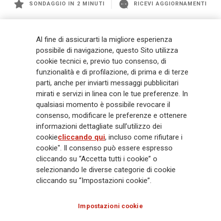
SONDAGGIO IN 2 MINUTI
RICEVI AGGIORNAMENTI
Generali
è uno dei maggiori player integrati di assicurazione e asset
Al fine di assicurarti la migliore esperienza
management a livello globale, con premi complessivi pari a € 98,1
possibile di navigazione, questo Sito utilizza
miliardi e € 900 miliardi di AUM nel 2025. Fondato nel 1831, con oltre 88
cookie tecnici e, previo tuo consenso, di
mila dipendenti e 163 mila agenti che servono 75 milioni di clienti, il
funzionalità e di profilazione, di prima e di terze
Gruppo ha una posizione di leadership in Europa e una presenza
crescente in Asia e America. Al centro della strategia di Generali c'è il suo
parti, anche per inviarti messaggi pubblicitari
impegno Lifetime Partner verso i clienti, realizzato attraverso soluzioni
mirati e servizi in linea con le tue preferenze. In
innovative e personalizzate, un'esperienza cliente di prima classe e le sue
qualsiasi momento è possibile revocare il
capacità di distribuzione globale digitalizzata. Il Gruppo ha
consenso, modificare le preferenze e ottenere
completamente integrato la sostenibilità in tutte le scelte strategiche, con
informazioni dettagliate sull’utilizzo dei
l'obiettivo di creare valore per tutti gli stakeholder mentre costruisce una
cookie
cliccando qui
, incluso come rifiutare i
società più equa e resiliente.
cookie". Il consenso può essere espresso
cliccando su “Accetta tutti i cookie” o
selezionando le diverse categorie di cookie
Legal Info
Cookie Policy
Privacy & GDPR
FATCA
cliccando su “Impostazioni cookie”.
EMIR exemption
Olocausto
Accessibilità
Whistleblowing
Impostazioni cookie
Glossary
FAQ