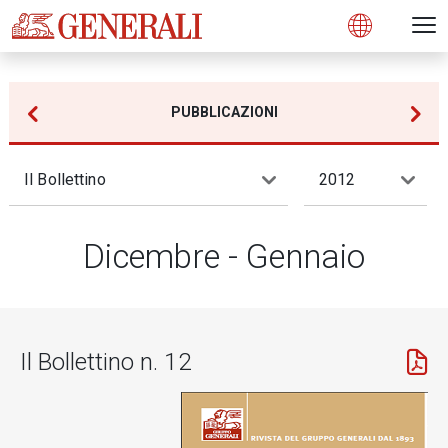
Open 
N
s
s
s
s
s
g
g
g
g
g
M
Open
PUBBLICAZIONI
Il Bollettino
2012
Dicembre - Gennaio
Il Bollettino n. 12