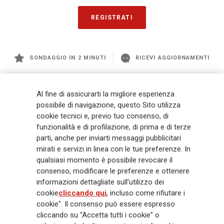
REGISTRATI
SONDAGGIO IN 2 MINUTI
RICEVI AGGIORNAMENTI
Generali
è uno dei maggiori player integrati di assicurazione e asset
Al fine di assicurarti la migliore esperienza
management a livello globale, con premi complessivi pari a € 98,1
possibile di navigazione, questo Sito utilizza
miliardi e € 900 miliardi di AUM nel 2025. Fondato nel 1831, con oltre 88
cookie tecnici e, previo tuo consenso, di
mila dipendenti e 163 mila agenti che servono 75 milioni di clienti, il
funzionalità e di profilazione, di prima e di terze
Gruppo ha una posizione di leadership in Europa e una presenza
crescente in Asia e America. Al centro della strategia di Generali c'è il suo
parti, anche per inviarti messaggi pubblicitari
impegno Lifetime Partner verso i clienti, realizzato attraverso soluzioni
mirati e servizi in linea con le tue preferenze. In
innovative e personalizzate, un'esperienza cliente di prima classe e le sue
qualsiasi momento è possibile revocare il
capacità di distribuzione globale digitalizzata. Il Gruppo ha
consenso, modificare le preferenze e ottenere
completamente integrato la sostenibilità in tutte le scelte strategiche, con
informazioni dettagliate sull’utilizzo dei
l'obiettivo di creare valore per tutti gli stakeholder mentre costruisce una
cookie
cliccando qui
, incluso come rifiutare i
società più equa e resiliente.
cookie". Il consenso può essere espresso
cliccando su “Accetta tutti i cookie” o