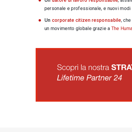
Un
datore di lavoro responsabile
, attr
personale e professionale, e nuovi modi d
Un
corporate citizen responsabile
, che
un movimento globale grazie a
The Huma