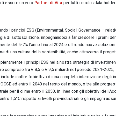
 di essere un vero
Partner di Vita
per tutti i nostri stakeholder
rando i principi ESG (Environmental, Social, Governance – relat
gia di sottoscrizione, impegnandoci a far crescere i premi der
nte del 5-7% l’anno fino al 2024 e offrendo nuove soluzioni 
ne di una cultura della sostenibilità, anche attraverso il proge
 pienamente i principi ESG nella nostra strategia di investimen
ore compreso tra € 8,5 e € 9,5 miliardi nel periodo 2021-2025;
, include inoltre l’obiettivo di una completa interruzione degli 
i OCSE ed entro il 2040 nel resto del mondo, oltre alla progr
ale per il clima entro il 2050, in linea con gli obiettivi dell’Acc
tro 1,5°C rispetto ai livelli pre-industriali e gli impegni a