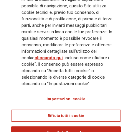
possibile di navigazione, questo Sito utilizza
miliardi e € 900 miliardi di AUM nel 2025. Fondato nel 1831, con oltre 88
cookie tecnici e, previo tuo consenso, di
mila dipendenti e 163 mila agenti che servono 75 milioni di clienti, il
funzionalità e di profilazione, di prima e di terze
Gruppo ha una posizione di leadership in Europa e una presenza
crescente in Asia e America. Al centro della strategia di Generali c'è il suo
parti, anche per inviarti messaggi pubblicitari
impegno Lifetime Partner verso i clienti, realizzato attraverso soluzioni
mirati e servizi in linea con le tue preferenze. In
innovative e personalizzate, un'esperienza cliente di prima classe e le sue
qualsiasi momento è possibile revocare il
capacità di distribuzione globale digitalizzata. Il Gruppo ha
consenso, modificare le preferenze e ottenere
completamente integrato la sostenibilità in tutte le scelte strategiche, con
informazioni dettagliate sull’utilizzo dei
l'obiettivo di creare valore per tutti gli stakeholder mentre costruisce una
cookie
cliccando qui
, incluso come rifiutare i
società più equa e resiliente.
cookie". Il consenso può essere espresso
cliccando su “Accetta tutti i cookie” o
selezionando le diverse categorie di cookie
Legal Info
Cookie Policy
Privacy & GDPR
FATCA
cliccando su “Impostazioni cookie”.
EMIR exemption
Olocausto
Accessibilità
Whistleblowing
Impostazioni cookie
Glossary
FAQ
Rifiuta tutti i cookie
© Assicurazioni Generali S.p.A. - C.F. 00079760328 E P. IVA DI GRUPPO
01333550323