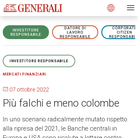
Open 
N
s
s
s
s
s
g
g
g
g
g
M
Open
DATORE DI
CORPORATE
INVESTITORE
LAVORO
CITIZEN
RESPONSABILE
RESPONSABILE
RESPONSABIL
INVESTITORE RESPONSABILE
MERCATI FINANZIARI
07 ottobre 2022
Più falchi e meno colombe
In uno scenario radicalmente mutato rispetto
alla ripresa del 2021, le Banche centrali in
Europa e USA sono risolute a lottare contro