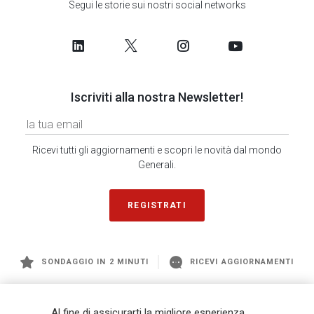
Segui le storie sui nostri social networks
Iscriviti alla nostra Newsletter!
Ricevi tutti gli aggiornamenti e scopri le novità dal mondo
Generali.
REGISTRATI
SONDAGGIO IN 2 MINUTI
RICEVI AGGIORNAMENTI
Generali
è uno dei maggiori player integrati di assicurazione e asset
Al fine di assicurarti la migliore esperienza
management a livello globale, con premi complessivi pari a € 98,1