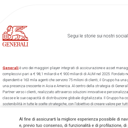
Segui le storie sui nostri soci
Generali
è uno dei maggiori player integrati di assicurazione e asset manage
complessivi pari a € 98,1 miliardi e € 900 miliardi di AUM nel 2025. Fondato ne
dipendenti e 163 mila agenti che servono 75 milioni di clienti, il Gruppo ha una
una presenza crescente in Asia e America. Al centro della strategia di Generali
Partner verso i clienti, realizzato attraverso soluzioni innovative e personalizz
classe e le sue capacità di distribuzione globale digitalizzata. Il Gruppo ha 
sostenibilità in tutte le scelte strategiche, con l'obiettivo di creare valore per tu
una società più equa e resiliente.
Al fine di assicurarti la migliore esperienza possibile di na
e, previo tuo consenso, di funzionalità e di profilazione, di 