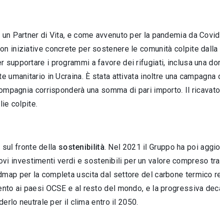
 un Partner di Vita, e come avvenuto per la pandemia da Covid-
on iniziative concrete per sostenere le comunità colpite dalla
er supportare i programmi a favore dei rifugiati, inclusa una d
e umanitario in Ucraina. È stata attivata inoltre una campagna d
 Compagnia corrisponderà una somma di pari importo. Il ricavat
ie colpite.
i sul fronte della
sostenibilità
. Nel 2021 il Gruppo ha poi aggio
ovi investimenti verdi e sostenibili per un valore compreso tra 
map per la completa uscita dal settore del carbone termico rela
mento ai paesi OCSE e al resto del mondo, e la progressiva de
derlo neutrale per il clima entro il 2050.