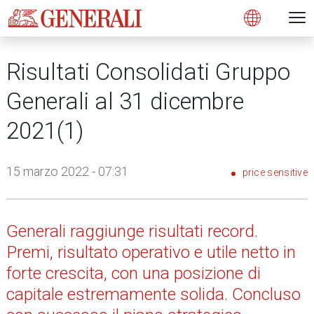
Open 
N
s
s
s
s
s
g
g
g
g
g
M
Open
Risultati Consolidati Gruppo
Generali al 31 dicembre
2021(1)
15 marzo 2022 - 07:31
price sensitive
Generali raggiunge risultati record.
Premi, risultato operativo e utile netto in
forte crescita, con una posizione di
capitale estremamente solida. Concluso