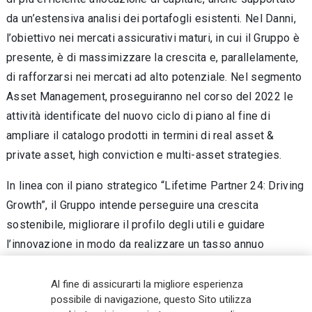
da un’estensiva analisi dei portafogli esistenti. Nel Danni,
l’obiettivo nei mercati assicurativi maturi, in cui il Gruppo è
presente, è di massimizzare la crescita e, parallelamente,
di rafforzarsi nei mercati ad alto potenziale. Nel segmento
Asset Management, proseguiranno nel corso del 2022 le
attività identificate del nuovo ciclo di piano al fine di
ampliare il catalogo prodotti in termini di real asset &
private asset, high conviction e multi-asset strategies.
In linea con il piano strategico “Lifetime Partner 24: Driving
Growth”, il Gruppo intende perseguire una crescita
sostenibile, migliorare il profilo degli utili e guidare
l’innovazione in modo da realizzare un tasso annuo
13
composto di crescita dell’utile per azione
tra il 6% e l’8%
nel periodo 2021-2024, a generare flussi di cassa netti
Al fine di assicurarti la migliore esperienza
possibile di navigazione, questo Sito utilizza
14
disponibili a livello della Capogruppo
superiori a € 8,5