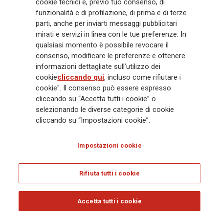
cookie tecnici e, previo tuo consenso, di
miliardi nel periodo 2022-2024 e a distribuire agli azionisti
funzionalità e di profilazione, di prima e di terze
15
dividendi cumulati
per un ammontare compreso tra € 5,2
parti, anche per inviarti messaggi pubblicitari
mirati e servizi in linea con le tue preferenze. In
e € 5,6 miliardi nel periodo 2022-2024, con ratchet policy
qualsiasi momento è possibile revocare il
16
sul dividendo per azione
.
consenso, modificare le preferenze e ottenere
informazioni dettagliate sull’utilizzo dei
cookie
cliccando qui
, incluso come rifiutare i
DELIBERA DI AUMENTO DI CAPITALE
cookie". Il consenso può essere espresso
IN ATTUAZIONE DEL LONG TERM
cliccando su “Accetta tutti i cookie” o
selezionando le diverse categorie di cookie
INCENTIVE PLAN
cliccando su “Impostazioni cookie”.
Il Consiglio di Amministrazione ha anche deliberato un
Impostazioni cookie
aumento di capitale, pari a € 5.524.562, in attuazione del
piano di incentivazione di lungo termine “Long Term
Rifiuta tutti i cookie
Incentive Plan 2019-2021”, dopo aver accertato il
verificarsi delle condizioni poste alla base dello stesso.
Accetta tutti i cookie
L’esecuzione di quanto deliberato dal Consiglio è
subordinata all’autorizzazione delle relative modifiche