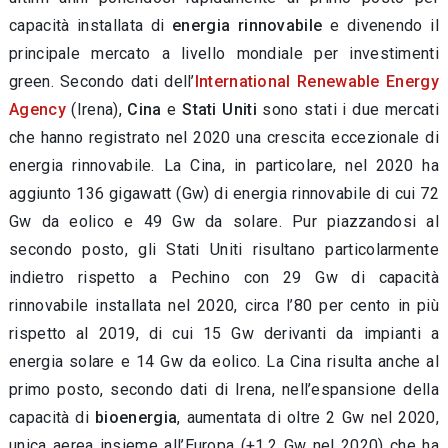
capacità installata di
energia rinnovabile
e divenendo il
principale mercato a livello mondiale per investimenti
green. Secondo dati dell’
International Renewable Energy
Agency
(Irena),
Cina
e
Stati Uniti
sono stati i due mercati
che hanno registrato nel 2020 una crescita eccezionale di
energia rinnovabile. La Cina, in particolare, nel 2020 ha
aggiunto 136 gigawatt (Gw) di energia rinnovabile di cui 72
Gw da eolico e 49 Gw da solare. Pur piazzandosi al
secondo posto, gli Stati Uniti risultano particolarmente
indietro rispetto a Pechino con 29 Gw di capacità
rinnovabile installata nel 2020, circa l’80 per cento in più
rispetto al 2019, di cui 15 Gw derivanti da impianti a
energia solare e 14 Gw da eolico. La Cina risulta anche al
primo posto, secondo dati di Irena, nell’espansione della
capacità di
bioenergia
, aumentata di oltre 2 Gw nel 2020,
unica aerea insieme all’Europa (+1,2 Gw nel 2020) che ha