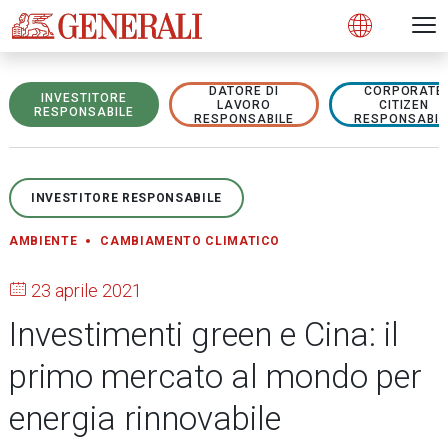
Open 
N
s
s
s
s
s
g
g
g
g
g
M
Open
DATORE DI
CORPORATE
INVESTITORE
LAVORO
CITIZEN
RESPONSABILE
RESPONSABILE
RESPONSABIL
INVESTITORE RESPONSABILE
AMBIENTE
CAMBIAMENTO CLIMATICO
23 aprile 2021
Investimenti green e Cina: il
primo mercato al mondo per
energia rinnovabile