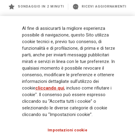
SONDAGGIO IN 2 MINUTI
RICEVI AGGIORNAMENTI
Generali
è uno dei maggiori player integrati di assicurazione e asset
Al fine di assicurarti la migliore esperienza
management a livello globale, con premi complessivi pari a € 98,1
possibile di navigazione, questo Sito utilizza
miliardi e € 900 miliardi di AUM nel 2025. Fondato nel 1831, con oltre 88
cookie tecnici e, previo tuo consenso, di
mila dipendenti e 163 mila agenti che servono 75 milioni di clienti, il
funzionalità e di profilazione, di prima e di terze
Gruppo ha una posizione di leadership in Europa e una presenza
crescente in Asia e America. Al centro della strategia di Generali c'è il suo
parti, anche per inviarti messaggi pubblicitari
impegno Lifetime Partner verso i clienti, realizzato attraverso soluzioni
mirati e servizi in linea con le tue preferenze. In
innovative e personalizzate, un'esperienza cliente di prima classe e le sue
qualsiasi momento è possibile revocare il
capacità di distribuzione globale digitalizzata. Il Gruppo ha
consenso, modificare le preferenze e ottenere
completamente integrato la sostenibilità in tutte le scelte strategiche, con
informazioni dettagliate sull’utilizzo dei
l'obiettivo di creare valore per tutti gli stakeholder mentre costruisce una
cookie
cliccando qui
, incluso come rifiutare i
società più equa e resiliente.
cookie". Il consenso può essere espresso
cliccando su “Accetta tutti i cookie” o
selezionando le diverse categorie di cookie
Legal Info
Cookie Policy
Privacy & GDPR
FATCA
cliccando su “Impostazioni cookie”.
EMIR exemption
Olocausto
Accessibilità
Whistleblowing
Impostazioni cookie
Glossary
FAQ