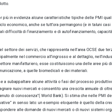
dotto.
 più in evidenza alcune caratteristiche tipiche delle PMI quali 
iclo economico, anche se tutt’ora permangono (e in taluni casi 
ali difficoltà di finanziamento e di autofinanziamento, capacità
l settore dei servizi, che rappresenta nell’area OCSE due terz
almente nel commercio all’ingrosso e al dettaglio, nell’industri
ettore manifatturiero, esse costituiscono una delle aree più di
municazione, a quelle biomedicali e dei materiali.
 a subappaltare alcune attività o fasi del processo produttivo
are nuovi mercati e consentito una crescita annuale di oltre i
ntenuto di conoscenza”( World Bank). Si stima che nelle PMI d
nnovative” in senso lato: un esempio eloquente è quello della cr
rispondere alle domande di nuovi mercati o di nuovi sistemi org