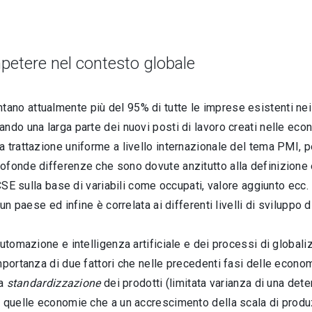
ompetere nel contesto globale
no attualmente più del 95% di tutte le imprese esistenti nei 
ando una larga parte dei nuovi posti di lavoro creati nelle e
 trattazione uniforme a livello internazionale del tema PMI, 
ofonde differenze che sono dovute anzitutto alla definizione e
CSE sulla base di variabili come occupati, valore aggiunto ecc. 
cun paese ed infine è correlata ai differenti livelli di sviluppo
utomazione e intelligenza artificiale e dei processi di globali
mportanza di due fattori che nelle precedenti fasi delle econom
la
standardizzazione
dei prodotti (limitata varianza di una dete
di quelle economie che a un accrescimento della scala di pro