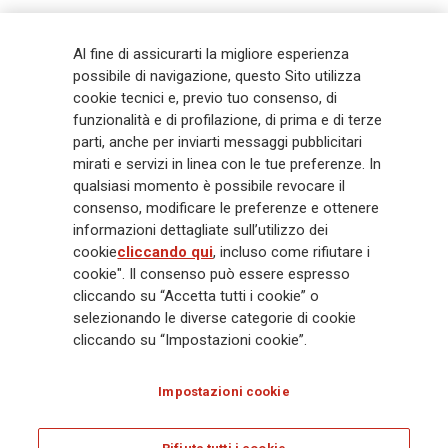
Generali
è uno dei maggiori player integrati di assicurazione e asset
Al fine di assicurarti la migliore esperienza
management a livello globale, con premi complessivi pari a € 98,1
possibile di navigazione, questo Sito utilizza
miliardi e € 900 miliardi di AUM nel 2025. Fondato nel 1831, con oltre 88
cookie tecnici e, previo tuo consenso, di
mila dipendenti e 163 mila agenti che servono 75 milioni di clienti, il
funzionalità e di profilazione, di prima e di terze
Gruppo ha una posizione di leadership in Europa e una presenza
crescente in Asia e America. Al centro della strategia di Generali c'è il suo
parti, anche per inviarti messaggi pubblicitari
impegno Lifetime Partner verso i clienti, realizzato attraverso soluzioni
mirati e servizi in linea con le tue preferenze. In
innovative e personalizzate, un'esperienza cliente di prima classe e le sue
qualsiasi momento è possibile revocare il
capacità di distribuzione globale digitalizzata. Il Gruppo ha
consenso, modificare le preferenze e ottenere
completamente integrato la sostenibilità in tutte le scelte strategiche, con
informazioni dettagliate sull’utilizzo dei
l'obiettivo di creare valore per tutti gli stakeholder mentre costruisce una
cookie
cliccando qui
, incluso come rifiutare i
società più equa e resiliente.
cookie". Il consenso può essere espresso
cliccando su “Accetta tutti i cookie” o
selezionando le diverse categorie di cookie
Legal Info
Cookie Policy
Privacy & GDPR
FATCA
cliccando su “Impostazioni cookie”.
EMIR exemption
Olocausto
Accessibilità
Whistleblowing
Impostazioni cookie
Glossary
FAQ