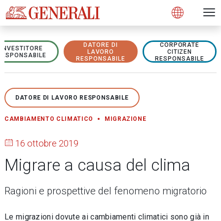
Open 
N
s
s
s
s
s
g
g
g
g
g
M
Open
DATORE DI
CORPORATE
INVESTITORE
LAVORO
CITIZEN
RESPONSABILE
RESPONSABILE
RESPONSABILE
DATORE DI LAVORO RESPONSABILE
CAMBIAMENTO CLIMATICO
MIGRAZIONE
16 ottobre 2019
Migrare a causa del clima
Ragioni e prospettive del fenomeno migratorio
Le migrazioni dovute ai cambiamenti climatici sono già in