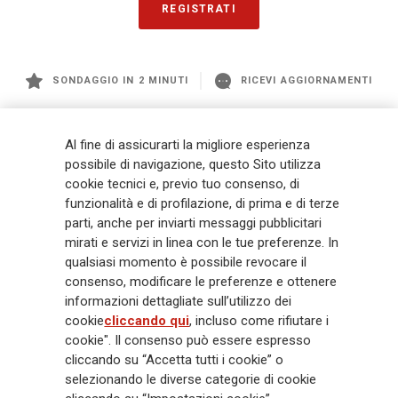
REGISTRATI
SONDAGGIO IN 2 MINUTI
RICEVI AGGIORNAMENTI
Generali
è uno dei maggiori player integrati di assicurazione e asset
Al fine di assicurarti la migliore esperienza
management a livello globale, con premi complessivi pari a € 98,1
possibile di navigazione, questo Sito utilizza
miliardi e € 900 miliardi di AUM nel 2025. Fondato nel 1831, con oltre 88
cookie tecnici e, previo tuo consenso, di
mila dipendenti e 163 mila agenti che servono 75 milioni di clienti, il
funzionalità e di profilazione, di prima e di terze
Gruppo ha una posizione di leadership in Europa e una presenza
crescente in Asia e America. Al centro della strategia di Generali c'è il suo
parti, anche per inviarti messaggi pubblicitari
impegno Lifetime Partner verso i clienti, realizzato attraverso soluzioni
mirati e servizi in linea con le tue preferenze. In
innovative e personalizzate, un'esperienza cliente di prima classe e le sue
qualsiasi momento è possibile revocare il
capacità di distribuzione globale digitalizzata. Il Gruppo ha
consenso, modificare le preferenze e ottenere
completamente integrato la sostenibilità in tutte le scelte strategiche, con
informazioni dettagliate sull’utilizzo dei
l'obiettivo di creare valore per tutti gli stakeholder mentre costruisce una
cookie
cliccando qui
, incluso come rifiutare i
società più equa e resiliente.
cookie". Il consenso può essere espresso
cliccando su “Accetta tutti i cookie” o
selezionando le diverse categorie di cookie
Legal Info
Cookie Policy
Privacy & GDPR
FATCA