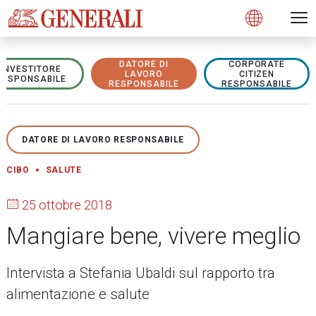
Open 
N
s
s
s
s
s
g
g
g
g
g
M
Open
DATORE DI
CORPORATE
INVESTITORE
LAVORO
CITIZEN
RESPONSABILE
RESPONSABILE
RESPONSABILE
DATORE DI LAVORO RESPONSABILE
CIBO
SALUTE
25 ottobre 2018
Mangiare bene, vivere meglio
Intervista a Stefania Ubaldi sul rapporto tra
alimentazione e salute