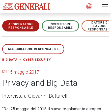
Open 
N
s
s
s
s
s
g
g
g
g
g
M
Open
DATORE DI
ASSICURATORE
INVESTITORE
LAVORO
RESPONSABILE
RESPONSABILE
RESPONSABIL
ASSICURATORE RESPONSABILE
BIG DATA
CYBER SECURITY
15 maggio 2017
Privacy and Big Data
Intervista a Giovanni Buttarelli
“Dal 25 maggio del 2018 il nuovo regolamento europeo