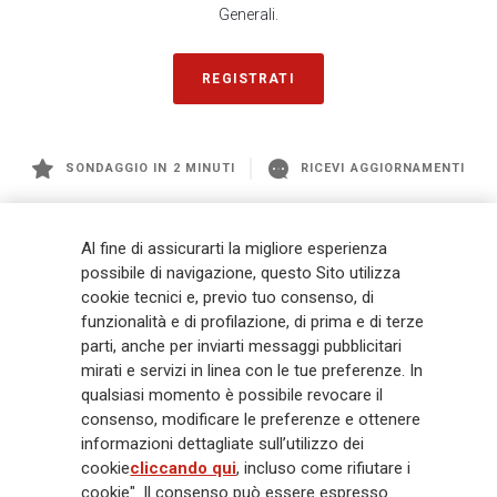
Generali.
REGISTRATI
SONDAGGIO IN 2 MINUTI
RICEVI AGGIORNAMENTI
Generali
è uno dei maggiori player integrati di assicurazione e asset
Al fine di assicurarti la migliore esperienza
management a livello globale, con premi complessivi pari a € 98,1
possibile di navigazione, questo Sito utilizza
miliardi e € 900 miliardi di AUM nel 2025. Fondato nel 1831, con oltre 88
cookie tecnici e, previo tuo consenso, di
mila dipendenti e 163 mila agenti che servono 75 milioni di clienti, il
funzionalità e di profilazione, di prima e di terze
Gruppo ha una posizione di leadership in Europa e una presenza
crescente in Asia e America. Al centro della strategia di Generali c'è il suo
parti, anche per inviarti messaggi pubblicitari
impegno Lifetime Partner verso i clienti, realizzato attraverso soluzioni
mirati e servizi in linea con le tue preferenze. In
innovative e personalizzate, un'esperienza cliente di prima classe e le sue
qualsiasi momento è possibile revocare il
capacità di distribuzione globale digitalizzata. Il Gruppo ha
consenso, modificare le preferenze e ottenere
completamente integrato la sostenibilità in tutte le scelte strategiche, con
informazioni dettagliate sull’utilizzo dei
l'obiettivo di creare valore per tutti gli stakeholder mentre costruisce una
cookie
cliccando qui
, incluso come rifiutare i
società più equa e resiliente.
cookie". Il consenso può essere espresso