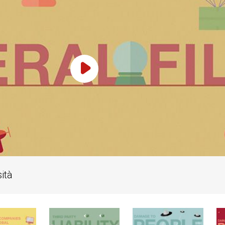
Play Video
ità