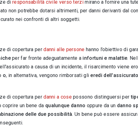
zze di
responsabilità civile verso terzi
mirano a fornire una tut
rato non potrebbe dotarsi altrimenti, per danni derivanti dal
curato nei confronti di altri soggetti.
ze di copertura per
danni alle persone
hanno l’obiettivo di gara
iche
per far fronte adeguatamente a
infortuni e malattie
. Nel
ell'assicurato a causa di un incidente, il risarcimento viene er
to
o
, in alternativa, vengono rimborsati gli
eredi dell'assicurat
ze di copertura per
danni a cose
possono distinguersi per
tip
 coprire un bene da
qualunque danno
oppure da un
danno sp
binazione delle due possibilità
. Un bene può essere assicura
onseguenti.