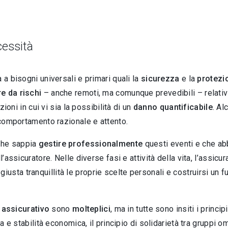
cessità
 a bisogni universali e primari quali la
sicurezza
e la
protezi
e da rischi
– anche remoti, ma comunque prevedibili – relativ
zioni in cui vi sia la possibilità di un
danno quantificabile
. Al
n comportamento razionale e attento.
che sappia
gestire professionalmente
questi eventi e che ab
l’assicuratore. Nelle diverse fasi e attività della vita, l’assi
sta tranquillità le proprie scelte personali e costruirsi un fu
 assicurativo
sono
molteplici
, ma in tutte sono insiti i princi
za e stabilità economica, il principio di solidarietà tra gruppi