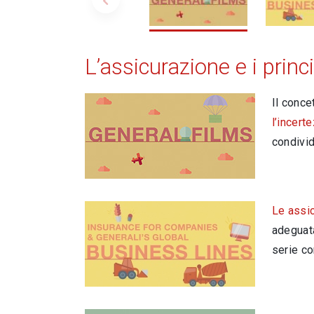
L’assicurazione e i princi
Il conce
l’incert
condivid
Le assic
adeguata
serie co