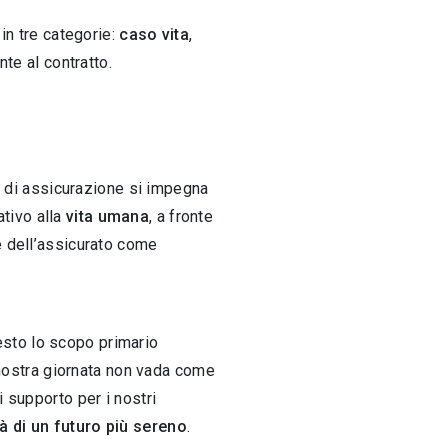
in tre categorie:
caso vita
,
nte al contratto.
a di assicurazione si impegna
ativo alla
vita umana
, a fronte
e dell’assicurato come
uesto lo scopo primario
 nostra giornata non vada come
 supporto per i nostri
tà di un futuro più sereno
.