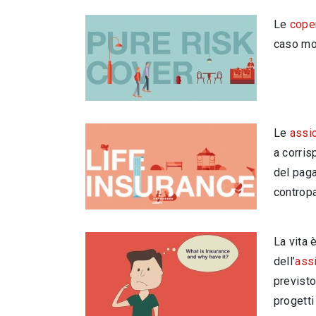
Le
coper
caso mo
Le
assic
a corris
del paga
contropa
La vita 
dell’
ass
previsto
progetti