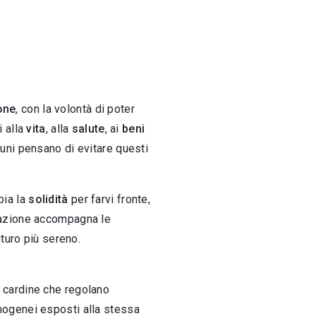
one
, con la volontà di poter
i alla
vita
, alla
salute
, ai
beni
cuni pensano di evitare questi
bia la
solidità
per farvi fronte,
curazione accompagna le
turo più sereno.
pi cardine che regolano
 omogenei esposti alla stessa