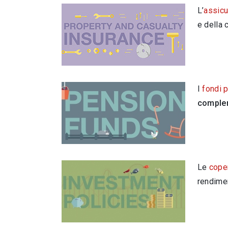
L’
assicu
e della 
I
fondi 
comple
Le
coper
rendimen