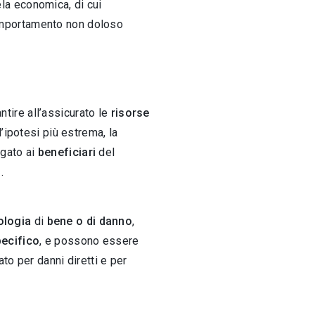
ela economica, di cui
 comportamento non doloso
ntire all’assicurato le
risorse
l’ipotesi più estrema, la
ogato ai
beneficiari
del
o
.
ologia
di
bene o di danno
,
ecifico
, e possono essere
to per danni diretti e per