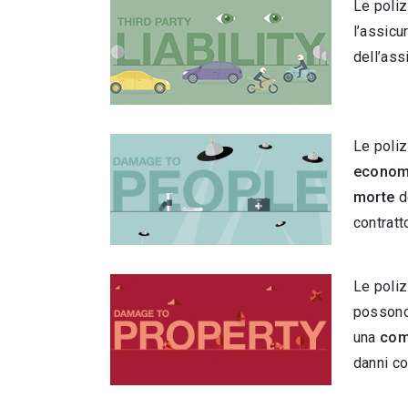
Le poli
l’assicu
dell’assi
Le poliz
econom
morte
d
contrat
Le poliz
possono
una
com
danni c