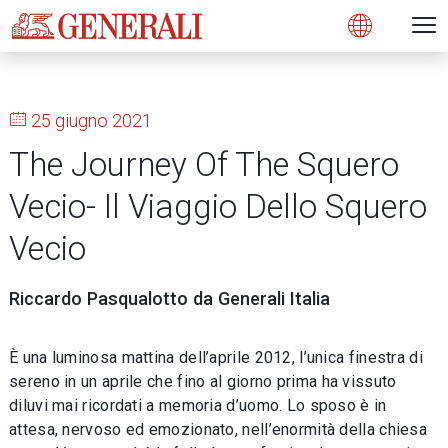
Open 
N
s
s
s
s
s
g
g
g
g
g
M
Open
25 giugno 2021
The Journey Of The Squero
Vecio- Il Viaggio Dello Squero
Vecio
Riccardo Pasqualotto da Generali Italia
È una luminosa mattina dell’aprile 2012, l’unica finestra di
sereno in un aprile che fino al giorno prima ha vissuto
diluvi mai ricordati a memoria d’uomo. Lo sposo è in
attesa, nervoso ed emozionato, nell’enormità della chiesa