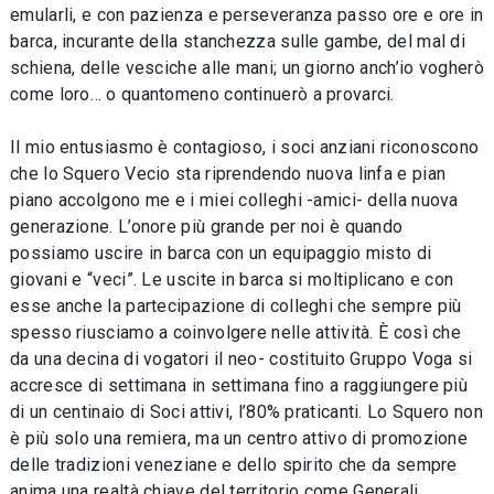
emularli, e con pazienza e perseveranza passo ore e ore in
barca, incurante della stanchezza sulle gambe, del mal di
schiena, delle vesciche alle mani; un giorno anch’io vogherò
come loro… o quantomeno continuerò a provarci.
Il mio entusiasmo è contagioso, i soci anziani riconoscono
che lo Squero Vecio sta riprendendo nuova linfa e pian
piano accolgono me e i miei colleghi -amici- della nuova
generazione. L’onore più grande per noi è quando
possiamo uscire in barca con un equipaggio misto di
giovani e “veci”. Le uscite in barca si moltiplicano e con
esse anche la partecipazione di colleghi che sempre più
spesso riusciamo a coinvolgere nelle attività. È così che
da una decina di vogatori il neo- costituito Gruppo Voga si
accresce di settimana in settimana fino a raggiungere più
di un centinaio di Soci attivi, l’80% praticanti. Lo Squero non
è più solo una remiera, ma un centro attivo di promozione
delle tradizioni veneziane e dello spirito che da sempre
anima una realtà chiave del territorio come Generali.