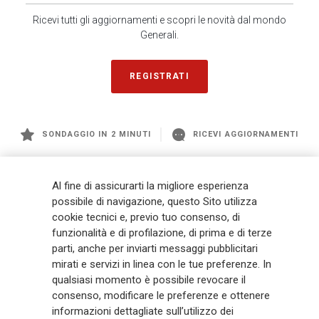
Ricevi tutti gli aggiornamenti e scopri le novità dal mondo
Generali.
REGISTRATI
SONDAGGIO IN 2 MINUTI
RICEVI AGGIORNAMENTI
Generali
è uno dei maggiori player integrati di assicurazione e asset
Al fine di assicurarti la migliore esperienza
management a livello globale, con premi complessivi pari a € 98,1
possibile di navigazione, questo Sito utilizza
miliardi e € 900 miliardi di AUM nel 2025. Fondato nel 1831, con oltre 88
cookie tecnici e, previo tuo consenso, di
mila dipendenti e 163 mila agenti che servono 75 milioni di clienti, il
Gruppo ha una posizione di leadership in Europa e una presenza
funzionalità e di profilazione, di prima e di terze
crescente in Asia e America. Al centro della strategia di Generali c'è il suo
parti, anche per inviarti messaggi pubblicitari
impegno Lifetime Partner verso i clienti, realizzato attraverso soluzioni
mirati e servizi in linea con le tue preferenze. In
innovative e personalizzate, un'esperienza cliente di prima classe e le sue
qualsiasi momento è possibile revocare il
capacità di distribuzione globale digitalizzata. Il Gruppo ha
consenso, modificare le preferenze e ottenere
completamente integrato la sostenibilità in tutte le scelte strategiche, con
informazioni dettagliate sull’utilizzo dei