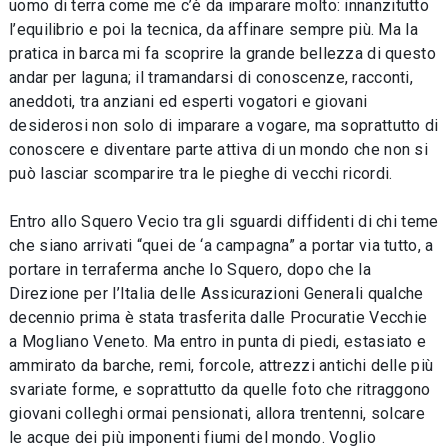
uomo di terra come me c’è da imparare molto: innanzitutto
l’equilibrio e poi la tecnica, da affinare sempre più. Ma la
pratica in barca mi fa scoprire la grande bellezza di questo
andar per laguna; il tramandarsi di conoscenze, racconti,
aneddoti, tra anziani ed esperti vogatori e giovani
desiderosi non solo di imparare a vogare, ma soprattutto di
conoscere e diventare parte attiva di un mondo che non si
può lasciar scomparire tra le pieghe di vecchi ricordi.
Entro allo Squero Vecio tra gli sguardi diffidenti di chi teme
che siano arrivati “quei de ‘a campagna” a portar via tutto, a
portare in terraferma anche lo Squero, dopo che la
Direzione per l’Italia delle Assicurazioni Generali qualche
decennio prima è stata trasferita dalle Procuratie Vecchie
a Mogliano Veneto. Ma entro in punta di piedi, estasiato e
ammirato da barche, remi, forcole, attrezzi antichi delle più
svariate forme, e soprattutto da quelle foto che ritraggono
giovani colleghi ormai pensionati, allora trentenni, solcare
le acque dei più imponenti fiumi del mondo. Voglio