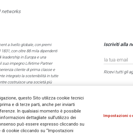
al networks
Iscriviti alla 
nt a livello globale, con premi
l 1831, con oltre 88 mila dipendenti
di leadership in Europa e una
 il suo impegno Lifetime Partner
sperienza cliente di prima classe e
Ricevi tutti gli 
e integrato la sostenibilità in tutte
mentre costruisce una società più
vigazione, questo Sito utilizza cookie tecnici
prima e di terze parti, anche per inviarti
referenze. In qualsiasi momento è possibile
Impostazioni c
nformazioni dettagliate sull’utilizzo dei
Olocausto
Accessibilità
Whistleblowing
© As
Il consenso può essere espresso cliccando su
ie di cookie cliccando su “Impostazioni