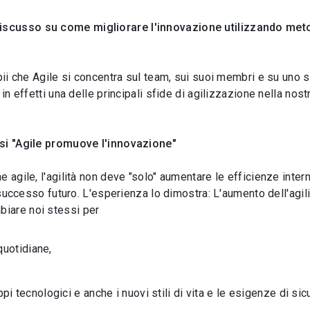
scusso su come migliorare l'innovazione utilizzando metod
apii che Agile si concentra sul team, sui suoi membri e su uno 
 in effetti una delle principali sfide di agilizzazione nella nos
esi "Agile promuove l'innovazione"
 agile, l'agilità non deve "solo" aumentare le efficienze inter
o successo futuro. L'esperienza lo dimostra: L'aumento dell'agil
iare noi stessi per
quotidiane,
 tecnologici e anche i nuovi stili di vita e le esigenze di sicur