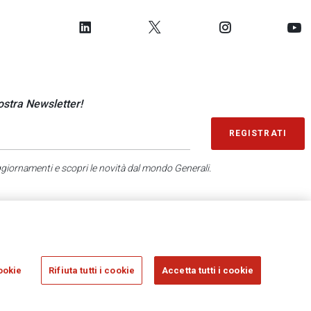
nostra Newsletter!
REGISTRATI
aggiornamenti e scopri le novità dal mondo Generali.
SONDAGGIO IN 2 MINUTI
RICEVI AGGIORNAMENTI
ookie
Rifiuta tutti i cookie
Accetta tutti i cookie
sicurazioni Generali S.p.A. - C.F. 00079760328 E P. IVA DI GRUPPO 01333550323