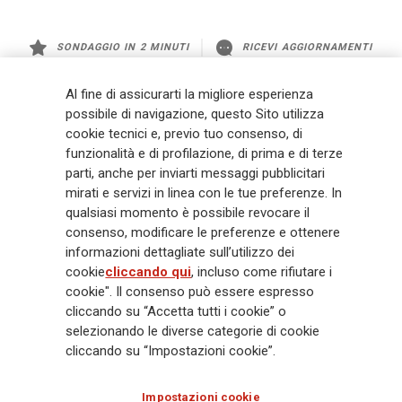
SONDAGGIO IN 2 MINUTI
RICEVI AGGIORNAMENTI
Al fine di assicurarti la migliore esperienza
Generali
è uno dei maggiori player integrati di assicurazione e asset
possibile di navigazione, questo Sito utilizza
management a livello globale, con premi complessivi pari a € 98,1
miliardi e € 900 miliardi di AUM nel 2025. Fondato nel 1831, con oltre 88
cookie tecnici e, previo tuo consenso, di
mila dipendenti e 163 mila agenti che servono 75 milioni di clienti, il
funzionalità e di profilazione, di prima e di terze
Gruppo ha una posizione di leadership in Europa e una presenza
parti, anche per inviarti messaggi pubblicitari
crescente in Asia e America. Al centro della strategia di Generali c'è il suo
mirati e servizi in linea con le tue preferenze. In
impegno Lifetime Partner verso i clienti, realizzato attraverso soluzioni
qualsiasi momento è possibile revocare il
innovative e personalizzate, un'esperienza cliente di prima classe e le sue
consenso, modificare le preferenze e ottenere
capacità di distribuzione globale digitalizzata. Il Gruppo ha
informazioni dettagliate sull’utilizzo dei
completamente integrato la sostenibilità in tutte le scelte strategiche,
cookie
cliccando qui
, incluso come rifiutare i
con l'obiettivo di creare valore per tutti gli stakeholder mentre costruisce
cookie". Il consenso può essere espresso
una società più equa e resiliente.
cliccando su “Accetta tutti i cookie” o
selezionando le diverse categorie di cookie
cliccando su “Impostazioni cookie”.
Legal Info
Cookie Policy
Privacy & GDPR
FATCA
EMIR exemption
Olocausto
Accessibilità
Whistleblowing
Impostazioni cookie