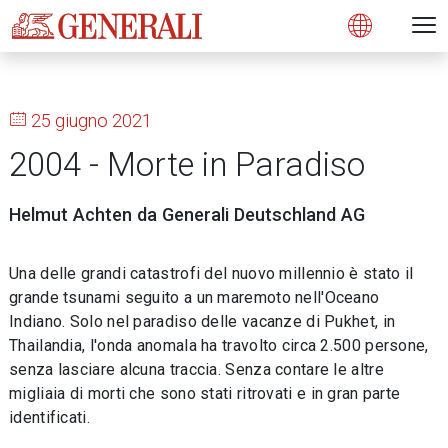
Open 
N
s
s
s
s
s
g
g
g
g
g
M
Open
25 giugno 2021
2004 - Morte in Paradiso
Helmut Achten da Generali Deutschland AG
Una delle grandi catastrofi del nuovo millennio è stato il
grande tsunami seguito a un maremoto nell'Oceano
Indiano. Solo nel paradiso delle vacanze di Pukhet, in
Thailandia, l'onda anomala ha travolto circa 2.500 persone,
senza lasciare alcuna traccia. Senza contare le altre
migliaia di morti che sono stati ritrovati e in gran parte
identificati.